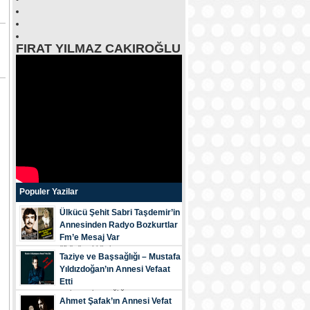
FIRAT YILMAZ CAKIROĞLU
Populer Yazilar
Ülkücü Şehit Sabri Taşdemir’in
Annesinden Radyo Bozkurtlar
Fm’e Mesaj Var
ülkücü şehi̇di̇mi̇z...
Taziye ve Başsağlığı – Mustafa
Yıldızdoğan’ın Annesi Vefaat
Etti
tazi̇ye ve başsağliği...
Ahmet Şafak’ın Annesi Vefat