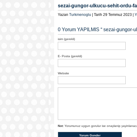
sezai-gungor-ulkucu-sehit-ordu-f
Yazan
Turkmenoglu
| Tarih 29 Temmuz 2023 |
Y
0 Yorum YAPILMIS “
sezai-gungor-ul
isim (gerekli)
E- Posta (gerekli)
Website
Not:
Yorumunuz uygun gorulur ise onaylanip yayinlanacak