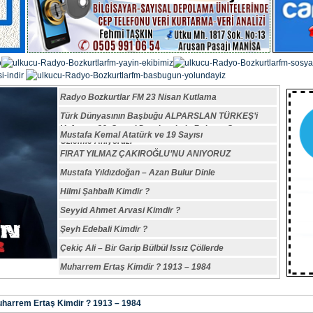
Radyo Bozkurtlar FM 23 Nisan Kutlama
Türk Dünyasının Başbuğu ALPARSLAN TÜRKEŞ’i
Vefatının 29. Sene-i Devriyesinde Rahmet,Saygı ve
Mustafa Kemal Atatürk ve 19 Sayısı
Özlemle Anıyoruz.
FIRAT YILMAZ ÇAKIROĞLU’NU ANIYORUZ
Mustafa Yıldızdoğan – Azan Bulur Dinle
Hilmi Şahballı Kimdir ?
Seyyid Ahmet Arvasi Kimdir ?
Şeyh Edebali Kimdir ?
Çekiç Ali – Bir Garip Bülbül Issız Çöllerde
Muharrem Ertaş Kimdir ? 1913 – 1984
harrem Ertaş Kimdir ? 1913 – 1984