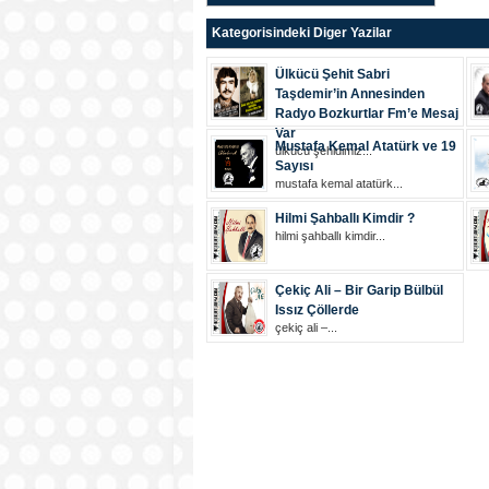
Kategorisindeki Diger Yazilar
Ülkücü Şehit Sabri
Taşdemir’in Annesinden
Radyo Bozkurtlar Fm’e Mesaj
Var
Mustafa Kemal Atatürk ve 19
ülkücü şehi̇di̇mi̇z...
Sayısı
mustafa kemal atatürk...
Hilmi Şahballı Kimdir ?
hilmi şahballı kimdir...
Çekiç Ali – Bir Garip Bülbül
Issız Çöllerde
çekiç ali –...