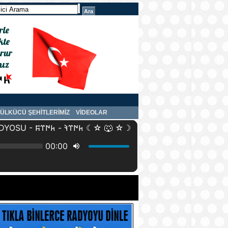
ÜLKÜCÜ ŞEHİTLERİMİZ
VİDEOLAR