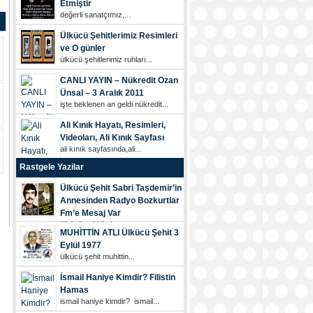
Etmiştir
değerli sanatçımız,...
Ülkücü Şehitlerimiz Resimleri
ve O günler
ülkücü şehi̇tleri̇mi̇z ruhları...
CANLI YAYIN – Nükredit Ozan
Ünsal – 3 Aralık 2011
i̇şte beklenen an geldi̇ nükredi̇t...
Ali Kınık Hayatı, Resimleri,
Videoları, Ali Kınık Sayfası
ali kınık sayfasında,ali...
Rastgele Yazilar
Ülkücü Şehit Sabri Taşdemir’in
Annesinden Radyo Bozkurtlar
Fm’e Mesaj Var
ülkücü şehi̇di̇mi̇z...
MUHİTTİN ATLI Ülkücü Şehit 3
Eylül 1977
ülkücü şehi̇t muhi̇tti̇n...
İsmail Haniye Kimdir? Filistin
Hamas
i̇smail haniye kimdir? i̇smail...