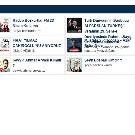
Radyo Bozkurtlar FM 23
Türk Dünyasının Başbuğu
Nisan Kutlama
ALPARSLAN TÜRKEŞ’i
radyo bozkurtlar fm...
Vefatının 29. Sene-i
Devriyesinde Rahmet,Saygı
FIRAT YILMAZ
Mustafa Yıldızdoğan – Azan
ve Özlemle Anıyoruz.
ÇAKIROĞLU’NU ANIYORUZ
Bulur Dinle
davanda, sevdanda, kavganda...
ülkücü yiğidimiz...
mustafa yıldızdoğan...
Seyyid Ahmet Arvasi Kimdir
Şeyh Edebali Kimdir ?
şeyh edebali kimdir...
?
seyyid ahmet arvasi...