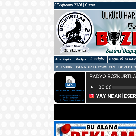
07 Ağustos 2026 | Cuma
Ana Sayfa
Radyo
İLETİŞİM
BAŞBUĞ ALPAR
ALİ KINIK
BOZKURT RESİMLERİ
DEVLET 