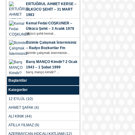
ERTUĞRUL AHMET KERSE –
ÜLKÜCÜ ŞEHİT – 31 MART
1983
ülkücü şehi̇t ertuğrul...
Kemal Fedai COŞKUNER –
Ülkücü Şehit – 3 Aralık 1979
ülkücü şehi̇t kemal...
Bizimle Çalışmak İstermisiniz
– Radyo Bozkurtlar Fm
bizimle çalışmak i̇stermisiniz...
Barış MANÇO Kimdir? 2 Ocak
1943 – 1 Şubat 1999
bariş manço ki̇mdi̇r? ...
Baglantilar
Kategoriler
12 EYLÜL
(10)
AHMET ŞAFAK
(4)
ALİ KINIK
(44)
ATİLLA YILMAZ
(9)
AZERBAYCAN-HOCALI KATLİAMI
(12)