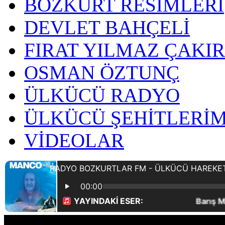
BOZKURT RESİMLERİ
DEVLET BAHÇELİ
FIRAT YILMAZ ÇAKI
OSMAN ÖZTUNÇ
ÜLKÜCÜ RADYO
ÜLKÜCÜ ŞEHİTLERİM
VİDEOLAR