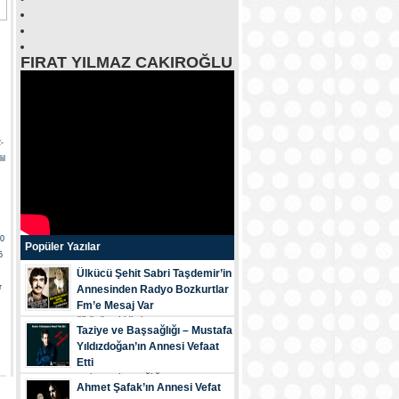
FIRAT YILMAZ CAKIROĞLU
-
il
30
Popüler Yazılar
5
Ülkücü Şehit Sabri Taşdemir’in
r
Annesinden Radyo Bozkurtlar
Fm’e Mesaj Var
ülkücü şehi̇di̇mi̇z...
Taziye ve Başsağlığı – Mustafa
Yıldızdoğan’ın Annesi Vefaat
Etti
tazi̇ye ve başsağliği...
Ahmet Şafak’ın Annesi Vefat