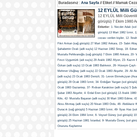
Buradasınız :
Ana Sayfa
// Etiket // Mamak Cez
12 EYLÜL Milli Gü
12 EYLÜL Milli Güvenlik
görüşlü) 7 Ekim 1980 An
Etiketler:
1- Necdet Adalı (so
görüşlü) 13 Mart 1982 İzmir
,
1
cezası verilen kişiler
,
12- İbra
Fikri Arıkan (sağ görüşlü) 27 Mart 1982 Ankara
,
15- Sabri Alta
Şahabettin Ovalı (adli suçlu) 12 Haziran 1982 Sinop
,
18- Ednan
Mustafa Pehlivanoğlu (sağ görüşlü) 7 Ekim 1980 Ankara
,
20- V
Fevzi Uyguntürk (adi suçlu) 29 Aralık 1982 Afyon
,
23- Kazım E
Özkan (adli suçlu) 13 Ocak 1983 Balıkesir
,
26- Hüseyin Çaylı 
Mehmet Uluğbay (adli suçlu) 22 Ocak 1983 Akşehir
,
29- Ali A
(adli suçlu) 23 Ocak 1983 Denizli
,
31- Levon Ekmekçiyan (Asa
görüşlü) 29 Ocak 1983 İzmit
,
34- Erdoğan Yazgan (sol görüşlü
Ocak 1983 Gaziantep
,
37- Rıdvan Karaköse (adli suçlu) 5 Şub
Şubat 1983 Akşehir
,
4- Erdal Eren (sol görüşlü) 13 Aralık 198
Kilis
,
42- Mustafa Başaran (adli suçlu) 30 Mart 1983 Edirne
,
43
Aksu Altıntaş (adli suçlu) 20 Nisan 1983 Ordu
,
46- Abdülaziz K
Duracık (sağ görüşlü) 5 Haziran 1983 İzmir
,
49- İlyas Has (so
görüşlü) 24 Ekim 1984 İzmir
,
6- Veysel Güney (sol görüşlü) 1
görüşlü) 25 Haziran 1981 İstanbul
,
9- Mustafa Özenç (sol gör
Onurunu Kaybetme