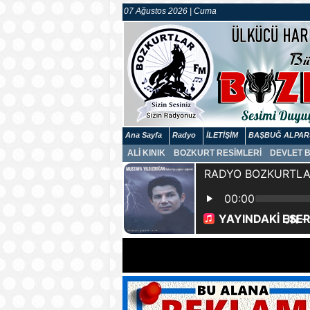
07 Ağustos 2026 | Cuma
Ana Sayfa
Radyo
İLETİŞİM
BAŞBUĞ ALPAR
ALİ KINIK
BOZKURT RESİMLERİ
DEVLET 