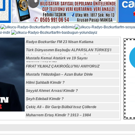
Radyo Bozkurtlar FM 23 Nisan Kutlama
Türk Dünyasının Başbuğu ALPARSLAN TÜRKEŞ’i
Vefatının 29. Sene-i Devriyesinde Rahmet,Saygı ve
Mustafa Kemal Atatürk ve 19 Sayısı
Özlemle Anıyoruz.
FIRAT YILMAZ ÇAKIROĞLU’NU ANIYORUZ
Mustafa Yıldızdoğan – Azan Bulur Dinle
Hilmi Şahballı Kimdir ?
Seyyid Ahmet Arvasi Kimdir ?
Şeyh Edebali Kimdir ?
Çekiç Ali – Bir Garip Bülbül Issız Çöllerde
Muharrem Ertaş Kimdir ? 1913 – 1984