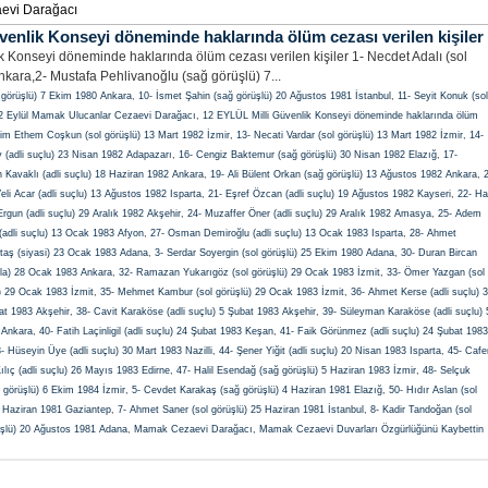
aevi Darağacı
venlik Konseyi döneminde haklarında ölüm cezası verilen kişiler
 Konseyi döneminde haklarında ölüm cezası verilen kişiler 1- Necdet Adalı (sol
kara,2- Mustafa Pehlivanoğlu (sağ görüşlü) 7...
l görüşlü) 7 Ekim 1980 Ankara
,
10- İsmet Şahin (sağ görüşlü) 20 Ağustos 1981 İstanbul
,
11- Seyit Konuk (sol
2 Eylül Mamak Ulucanlar Cezaevi Darağacı
,
12 EYLÜL Milli Güvenlik Konseyi döneminde haklarında ölüm
him Ethem Coşkun (sol görüşlü) 13 Mart 1982 İzmir
,
13- Necati Vardar (sol görüşlü) 13 Mart 1982 İzmir
,
14-
y (adli suçlu) 23 Nisan 1982 Adapazarı
,
16- Cengiz Baktemur (sağ görüşlü) 30 Nisan 1982 Elazığ
,
17-
 Kavaklı (adli suçlu) 18 Haziran 1982 Ankara
,
19- Ali Bülent Orkan (sağ görüşlü) 13 Ağustos 1982 Ankara
,
2
eli Acar (adli suçlu) 13 Ağustos 1982 Isparta
,
21- Eşref Özcan (adli suçlu) 19 Ağustos 1982 Kayseri
,
22- Hal
rgun (adli suçlu) 29 Aralık 1982 Akşehir
,
24- Muzaffer Öner (adli suçlu) 29 Aralık 1982 Amasya
,
25- Adem
(adli suçlu) 13 Ocak 1983 Afyon
,
27- Osman Demiroğlu (adli suçlu) 13 Ocak 1983 Isparta
,
28- Ahmet
ktaş (siyasi) 23 Ocak 1983 Adana
,
3- Serdar Soyergin (sol görüşlü) 25 Ekim 1980 Adana
,
30- Duran Bircan
la) 28 Ocak 1983 Ankara
,
32- Ramazan Yukarıgöz (sol görüşlü) 29 Ocak 1983 İzmit
,
33- Ömer Yazgan (sol
) 29 Ocak 1983 İzmit
,
35- Mehmet Kambur (sol görüşlü) 29 Ocak 1983 İzmit
,
36- Ahmet Kerse (adli suçlu) 
at 1983 Akşehir
,
38- Cavit Karaköse (adli suçlu) 5 Şubat 1983 Akşehir
,
39- Süleyman Karaköse (adli suçlu) 
0 Ankara
,
40- Fatih Laçinligil (adli suçlu) 24 Şubat 1983 Keşan
,
41- Faik Görünmez (adli suçlu) 24 Şubat 1983
- Hüseyin Üye (adli suçlu) 30 Mart 1983 Nazilli
,
44- Şener Yiğit (adli suçlu) 20 Nisan 1983 Isparta
,
45- Cafe
ılıç (adli suçlu) 26 Mayıs 1983 Edirne
,
47- Halil Esendağ (sağ görüşlü) 5 Haziran 1983 İzmir
,
48- Selçuk
l görüşlü) 6 Ekim 1984 İzmir
,
5- Cevdet Karakaş (sağ görüşlü) 4 Haziran 1981 Elazığ
,
50- Hıdır Aslan (sol
0 Haziran 1981 Gaziantep
,
7- Ahmet Saner (sol görüşlü) 25 Haziran 1981 İstanbul
,
8- Kadir Tandoğan (sol
üşlü) 20 Ağustos 1981 Adana
,
Mamak Cezaevi Darağacı
,
Mamak Cezaevi Duvarları Özgürlüğünü Kaybettin