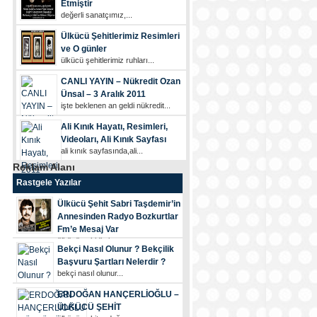
Etmiştir
değerli sanatçımız,...
Ülkücü Şehitlerimiz Resimleri
ve O günler
ülkücü şehi̇tleri̇mi̇z ruhları...
CANLI YAYIN – Nükredit Ozan
Ünsal – 3 Aralık 2011
i̇şte beklenen an geldi̇ nükredi̇t...
Ali Kınık Hayatı, Resimleri,
Videoları, Ali Kınık Sayfası
ali kınık sayfasında,ali...
Reklam Alanı
Rastgele Yazılar
Ülkücü Şehit Sabri Taşdemir’in
Annesinden Radyo Bozkurtlar
Fm’e Mesaj Var
ülkücü şehi̇di̇mi̇z...
Bekçi Nasıl Olunur ? Bekçilik
Başvuru Şartları Nelerdir ?
bekçi nasıl olunur...
ERDOĞAN HANÇERLİOĞLU –
ÜLKÜCÜ ŞEHİT