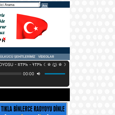
ÜLKÜCÜ ŞEHİTLERİMİZ
VİDEOLAR