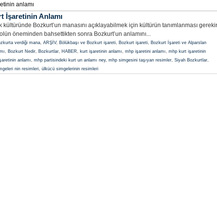
aretinin anlamı
 İşaretinin Anlamı
ltüründe Bozkurt’un manasını açıklayabilmek için kültürün tanımlanması gerekir
bolün öneminden bahsettikten sonra Bozkurt’un anlamını...
ozkurta verdiği mana
,
ARŞİV
,
Bölükbaşı ve Bozkurt işareti
,
Bozkurt işareti
,
Bozkurt İşareti ve Alparslan
amı
,
Bozkurt Nedir
,
Bozkurtlar
,
HABER
,
kurt işaretinin anlamı
,
mhp işaretini anlamı
,
mhp kurt işaretinin
şaretinin anlamı
,
mhp partisindeki kurt un anlamı ney
,
mhp simgesini taşıyan resimler
,
Siyah Bozkurtlar
,
geleri nin resimleri
,
ülkücü simgelerinin resimleri