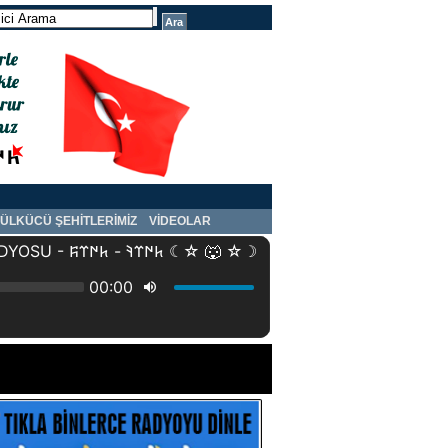
ÜLKÜCÜ ŞEHİTLERİMİZ
VİDEOLAR