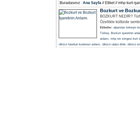
Buradasınız :
Ana Sayfa
// Etiket // mhp kurt iş
Bozkurt ve Bozkurt
BOZKURT NEDİR? Türk kü
Özellikle kültürde sem
Etiketler:
alparslan türkeşin b
Türkeş
,
Bozkurt işaretinin anl
anlamı
,
mhp nin simgesi kurt i
ülkücü harekat kurdunun anlamı
,
ülkücü radyo dinle
,
ülkücü sim