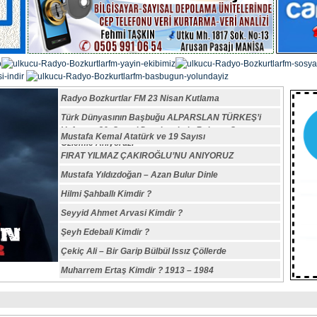
Radyo Bozkurtlar FM 23 Nisan Kutlama
Türk Dünyasının Başbuğu ALPARSLAN TÜRKEŞ’i
Vefatının 29. Sene-i Devriyesinde Rahmet,Saygı ve
Mustafa Kemal Atatürk ve 19 Sayısı
Özlemle Anıyoruz.
FIRAT YILMAZ ÇAKIROĞLU’NU ANIYORUZ
Mustafa Yıldızdoğan – Azan Bulur Dinle
Hilmi Şahballı Kimdir ?
Seyyid Ahmet Arvasi Kimdir ?
Şeyh Edebali Kimdir ?
Çekiç Ali – Bir Garip Bülbül Issız Çöllerde
Muharrem Ertaş Kimdir ? 1913 – 1984