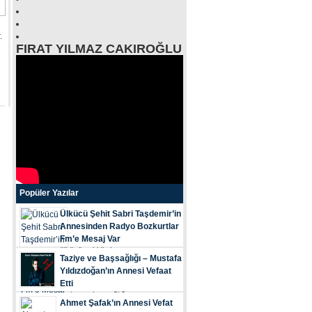
.
FIRAT YILMAZ CAKIROĞLU
Popüler Yazılar
Ülkücü Şehit Sabri Taşdemir’in
Annesinden Radyo Bozkurtlar
Fm’e Mesaj Var
ülkücü şehi̇di̇mi̇z...
Taziye ve Başsağlığı – Mustafa
Yıldızdoğan’ın Annesi Vefaat
Etti
tazi̇ye ve başsağliği...
Ahmet Şafak’ın Annesi Vefat