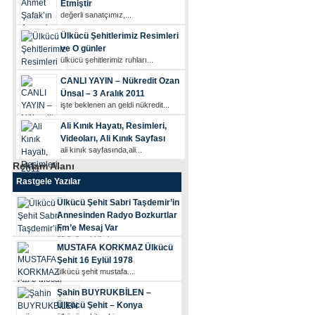
Etmiştir
değerli sanatçımız,...
Ülkücü Şehitlerimiz Resimleri
ve O günler
ülkücü şehi̇tleri̇mi̇z ruhları...
CANLI YAYIN – Nükredit Ozan
Ünsal – 3 Aralık 2011
i̇şte beklenen an geldi̇ nükredi̇t...
Ali Kınık Hayatı, Resimleri,
Videoları, Ali Kınık Sayfası
ali kınık sayfasında,ali...
Reklam Alanı
Rastgele Yazılar
Ülkücü Şehit Sabri Taşdemir’in
Annesinden Radyo Bozkurtlar
Fm’e Mesaj Var
ülkücü şehi̇di̇mi̇z...
MUSTAFA KORKMAZ Ülkücü
Şehit 16 Eylül 1978
ülkücü şehi̇t mustafa...
Şahin BUYRUKBİLEN –
Ülkücü Şehit – Konya