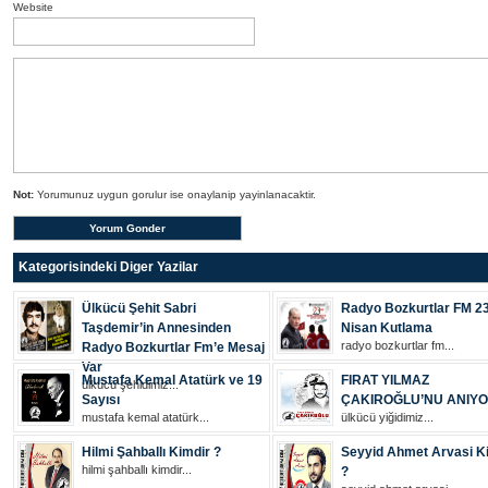
Website
Not:
Yorumunuz uygun gorulur ise onaylanip yayinlanacaktir.
Kategorisindeki Diger Yazilar
Ülkücü Şehit Sabri
Radyo Bozkurtlar FM 2
Taşdemir’in Annesinden
Nisan Kutlama
radyo bozkurtlar fm...
Radyo Bozkurtlar Fm’e Mesaj
Var
Mustafa Kemal Atatürk ve 19
FIRAT YILMAZ
ülkücü şehi̇di̇mi̇z...
Sayısı
ÇAKIROĞLU’NU ANIY
mustafa kemal atatürk...
ülkücü yiğidimiz...
Hilmi Şahballı Kimdir ?
Seyyid Ahmet Arvasi K
hilmi şahballı kimdir...
?