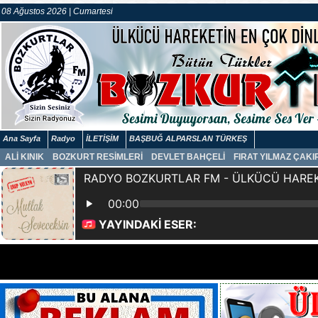
08 Ağustos 2026 | Cumartesi
Ana Sayfa
Radyo
İLETİŞİM
BAŞBUĞ ALPARSLAN TÜRKEŞ
ALİ KINIK
BOZKURT RESİMLERİ
DEVLET BAHÇELİ
FIRAT YILMAZ ÇAK