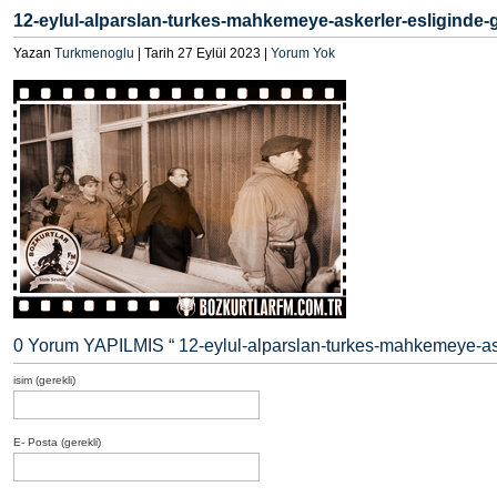
12-eylul-alparslan-turkes-mahkemeye-askerler-esliginde-
Yazan
Turkmenoglu
| Tarih 27 Eylül 2023 |
Yorum Yok
0 Yorum YAPILMIS “
12-eylul-alparslan-turkes-mahkemeye-ask
isim (gerekli)
E- Posta (gerekli)