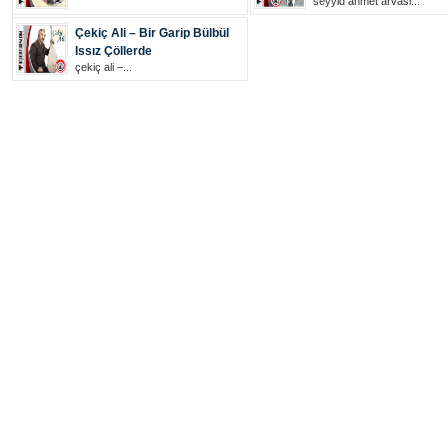
seyyid ahmet arvasi...
Çekiç Ali – Bir Garip Bülbül
Issız Çöllerde
çekiç ali –...