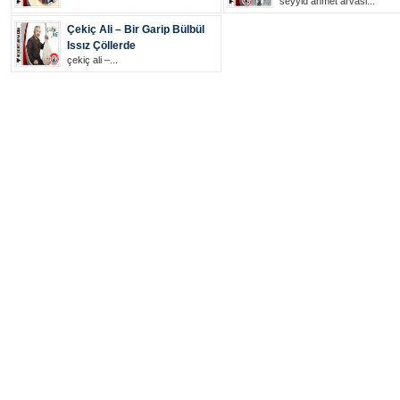
seyyid ahmet arvasi...
Çekiç Ali – Bir Garip Bülbül
Issız Çöllerde
çekiç ali –...