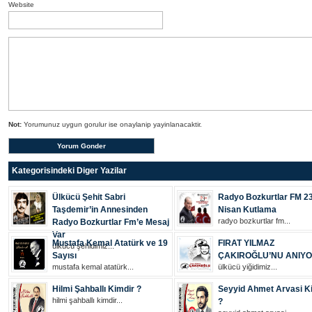
Website
Not:
Yorumunuz uygun gorulur ise onaylanip yayinlanacaktir.
Kategorisindeki Diger Yazilar
Ülkücü Şehit Sabri
Radyo Bozkurtlar FM 2
Taşdemir’in Annesinden
Nisan Kutlama
radyo bozkurtlar fm...
Radyo Bozkurtlar Fm’e Mesaj
Var
Mustafa Kemal Atatürk ve 19
FIRAT YILMAZ
ülkücü şehi̇di̇mi̇z...
Sayısı
ÇAKIROĞLU’NU ANIY
mustafa kemal atatürk...
ülkücü yiğidimiz...
Hilmi Şahballı Kimdir ?
Seyyid Ahmet Arvasi K
hilmi şahballı kimdir...
?