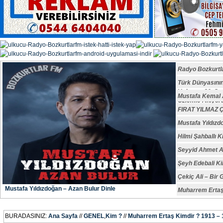
Radyo Bozkurtl
Türk Dünyasın
Vefatının 29. S
Mustafa Kemal A
Özlemle Anıyoru
FIRAT YILMAZ
Mustafa Yıldızd
Hilmi Şahballı K
Seyyid Ahmet A
Şeyh Edebali Ki
Çekiç Ali – Bir 
Mustafa Yıldızdoğan – Azan Bulur Dinle
Muharrem Ertaş
BURADASINIZ:
Ana Sayfa
//
GENEL
,
Kim ?
//
Muharrem Ertaş Kimdir ? 1913 –