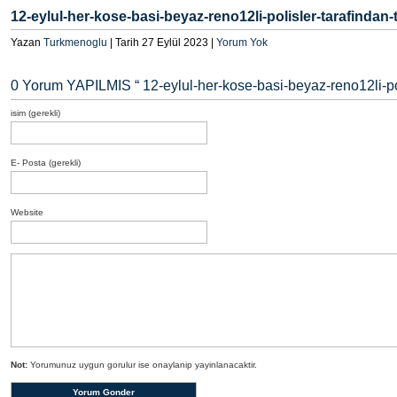
12-eylul-her-kose-basi-beyaz-reno12li-polisler-tarafindan
Yazan
Turkmenoglu
| Tarih 27 Eylül 2023 |
Yorum Yok
0 Yorum YAPILMIS “
12-eylul-her-kose-basi-beyaz-reno12li-po
isim (gerekli)
E- Posta (gerekli)
Website
Not:
Yorumunuz uygun gorulur ise onaylanip yayinlanacaktir.