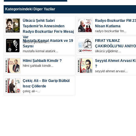
Kategorisindeki Diger Yazilar
Ülkücü Şehit Sabri
Radyo Bozkurtlar FM 2
Taşdemir’in Annesinden
Nisan Kutlama
radyo bozkurtlar fm...
Radyo Bozkurtlar Fm’e Mesaj
Var
Mustafa Kemal Atatürk ve 19
FIRAT YILMAZ
ülkücü şehi̇di̇mi̇z...
Sayısı
ÇAKIROĞLU’NU ANIY
mustafa kemal atatürk...
ülkücü yiğidimiz...
Hilmi Şahballı Kimdir ?
Seyyid Ahmet Arvasi K
hilmi şahballı kimdir...
?
seyyid ahmet arvasi...
Çekiç Ali – Bir Garip Bülbül
Issız Çöllerde
çekiç ali –...