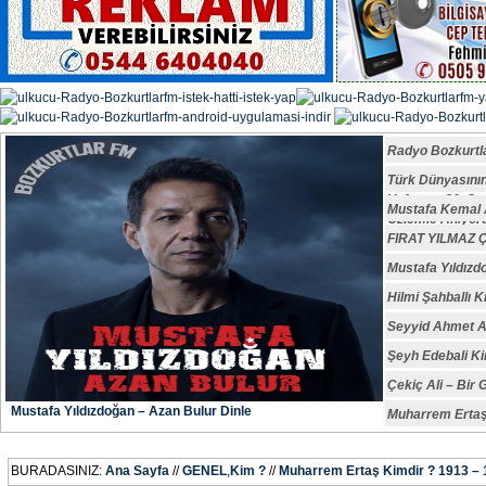
Radyo Bozkurtl
Türk Dünyasın
Vefatının 29. S
Mustafa Kemal A
Özlemle Anıyoru
FIRAT YILMAZ
Mustafa Yıldızd
Hilmi Şahballı K
Seyyid Ahmet A
Şeyh Edebali Ki
Çekiç Ali – Bir 
Mustafa Yıldızdoğan – Azan Bulur Dinle
Muharrem Ertaş
BURADASINIZ:
Ana Sayfa
//
GENEL
,
Kim ?
//
Muharrem Ertaş Kimdir ? 1913 –