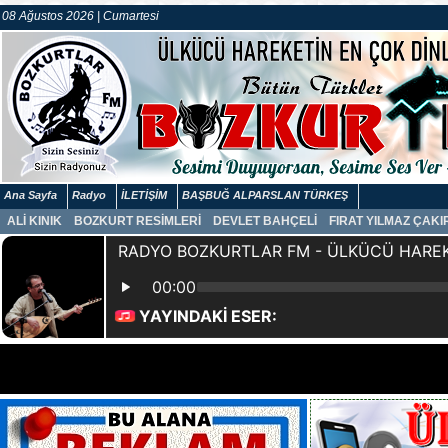
08 Ağustos 2026 | Cumartesi
Ana Sayfa
Radyo
İLETİŞİM
BAŞBUĞ ALPARSLAN TÜRKEŞ
ALİ KINIK
BOZKURT RESİMLERİ
DEVLET BAHÇELİ
FIRAT YILMAZ ÇAK