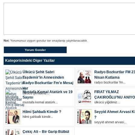
Not:
Yorumunuz uygun gorulur ise onaylanip yayinlanacaktir.
Kategorisindeki Diger Yazilar
Ülkücü Şehit Sabri
Radyo Bozkurtlar FM 2
Taşdemir’in Annesinden
Nisan Kutlama
radyo bozkurtlar fm...
Radyo Bozkurtlar Fm’e Mesaj
Var
Mustafa Kemal Atatürk ve 19
FIRAT YILMAZ
ülkücü şehi̇di̇mi̇z...
Sayısı
ÇAKIROĞLU’NU ANIY
mustafa kemal atatürk...
ülkücü yiğidimiz...
Hilmi Şahballı Kimdir ?
Seyyid Ahmet Arvasi K
hilmi şahballı kimdir...
?
seyyid ahmet arvasi...
Çekiç Ali – Bir Garip Bülbül