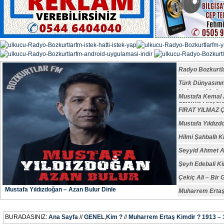
Radyo Bozkurtl
Türk Dünyasın
Vefatının 29. S
Mustafa Kemal A
Özlemle Anıyoru
FIRAT YILMAZ
Mustafa Yıldızd
Hilmi Şahballı K
Seyyid Ahmet A
Şeyh Edebali Ki
Çekiç Ali – Bir 
Mustafa Yıldızdoğan – Azan Bulur Dinle
Muharrem Ertaş
BURADASINIZ:
Ana Sayfa
//
GENEL
,
Kim ?
//
Muharrem Ertaş Kimdir ? 1913 –