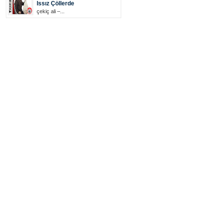
Issız Çöllerde
çekiç ali –...