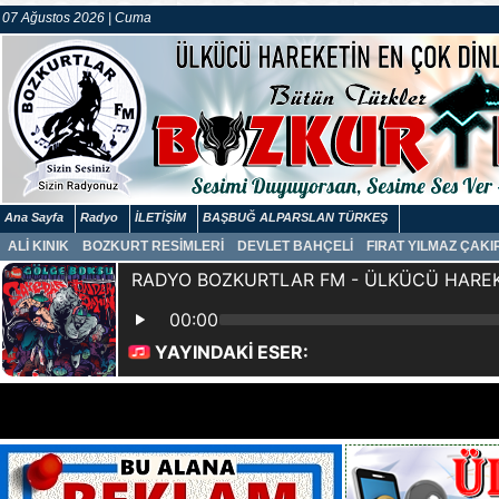
07 Ağustos 2026 | Cuma
Ana Sayfa
Radyo
İLETİŞİM
BAŞBUĞ ALPARSLAN TÜRKEŞ
ALİ KINIK
BOZKURT RESİMLERİ
DEVLET BAHÇELİ
FIRAT YILMAZ ÇAK