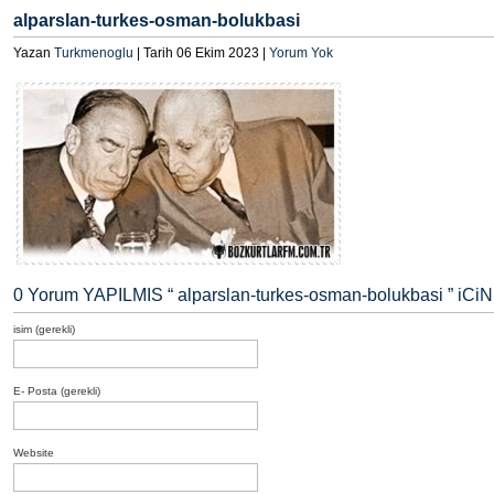
alparslan-turkes-osman-bolukbasi
Yazan
Turkmenoglu
| Tarih 06 Ekim 2023 |
Yorum Yok
0 Yorum YAPILMIS “
alparslan-turkes-osman-bolukbasi
” iCiN
isim (gerekli)
E- Posta (gerekli)
Website