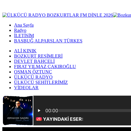
Ana Sayfa
Radyo
İLETİŞİM
BAŞBUĞ ALPARSLAN TÜRKEŞ
ALİ KINIK
BOZKURT RESİMLERİ
DEVLET BAHÇELİ
FIRAT YILMAZ ÇAKIROĞLU
OSMAN ÖZTUNÇ
ÜLKÜCÜ RADYO
ÜLKÜCÜ ŞEHİTLERİMİZ
VİDEOLAR