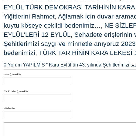
EYLÜL TÜRK DEMOKRASİ TARİHİNİN KARA
Yiğitlerini Rahmet
,
Ağlamak için duvar aramad
kuytu köşeye çekildi bedenimiz…
,
NE SİZLE
EYLÜL’LERİ 12 EYLÜL
,
Şehadete erişlerinin 
Şehitlerimizi saygı ve minnetle anıyoruz 2023
bedenimizi
,
TÜRK TARİHİNİN KARA LEKESİ 
0 Yorum YAPILMIS “
Kara Eylül’ün 43. yılında Şehitlerimizi s
isim (gerekli)
E- Posta (gerekli)
Website