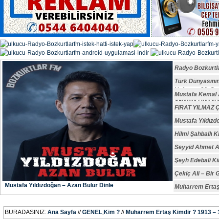
Radyo Bozkurtl
Türk Dünyasın
Vefatının 29. S
Mustafa Kemal A
Özlemle Anıyoru
FIRAT YILMAZ
Mustafa Yıldızd
Hilmi Şahballı K
Seyyid Ahmet A
Şeyh Edebali Ki
Çekiç Ali – Bir 
Mustafa Yıldızdoğan – Azan Bulur Dinle
Muharrem Ertaş
BURADASINIZ:
Ana Sayfa
//
GENEL
,
Kim ?
//
Muharrem Ertaş Kimdir ? 1913 –