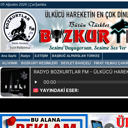
05 Ağustos 2026 | ÇarŞamba
Ana Sayfa
Radyo
İLETİŞİM
BAŞBUĞ ALPARSLAN TÜRKEŞ
ALİ KINIK
BOZKURT RESİMLERİ
DEVLET BAHÇELİ
FIRAT YILMAZ ÇAK