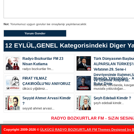
Not:
Yorumunuz uygun gorulur ise onaylanip yayinlanacaktir.
12 EYLÜL
,
GENEL
Kategorisindeki Diger Ya
Radyo Bozkurtlar FM 23
Türk Dünyasının Başbu
Nisan Kutlama
ALPARSLAN TÜRKEŞ’i
radyo bozkurtlar fm...
Vefatının 29. Sene-i
Devriyesinde Rahmet,S
FIRAT YILMAZ
Mustafa Yıldızdoğan – 
ve Özlemle Anıyoruz.
ÇAKIROĞLU’NU ANIYORUZ
Bulur Dinle
davanda, sevdanda, kavgan
ülkücü yiğidimiz...
mustafa yıldızdoğan...
Seyyid Ahmet Arvasi Kimdir
Şeyh Edebali Kimdir ?
şeyh edebali kimdir...
?
seyyid ahmet arvasi...
RADYO BOZKURTLAR FM - SiZiN SESiN
Copyright 2009-2026 ©
ÜLKÜCÜ RADYO BOZKURTLAR FM Themes Designed by