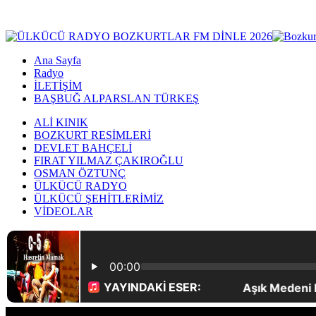
Ana Sayfa
Radyo
İLETİŞİM
BAŞBUĞ ALPARSLAN TÜRKEŞ
ALİ KINIK
BOZKURT RESİMLERİ
DEVLET BAHÇELİ
FIRAT YILMAZ ÇAKIROĞLU
OSMAN ÖZTUNÇ
ÜLKÜCÜ RADYO
ÜLKÜCÜ ŞEHİTLERİMİZ
VİDEOLAR