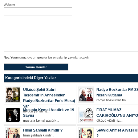
Website
Not:
Yorumunuz uygun gorulur ise onaylanip yayinlanacaktir.
Kategorisindeki Diger Yazilar
Ülkücü Şehit Sabri
Radyo Bozkurtlar FM 2
Taşdemir’in Annesinden
Nisan Kutlama
radyo bozkurtlar fm...
Radyo Bozkurtlar Fm’e Mesaj
Var
Mustafa Kemal Atatürk ve 19
FIRAT YILMAZ
ülkücü şehi̇di̇mi̇z...
Sayısı
ÇAKIROĞLU’NU ANIY
mustafa kemal atatürk...
ülkücü yiğidimiz...
Hilmi Şahballı Kimdir ?
Seyyid Ahmet Arvasi K
hilmi şahballı kimdir...
?