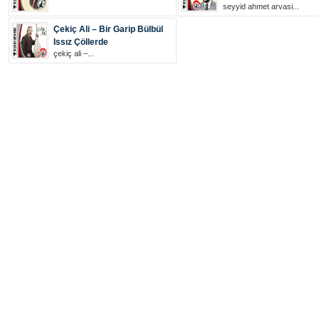
seyyid ahmet arvasi...
Çekiç Ali – Bir Garip Bülbül
Issız Çöllerde
çekiç ali –...