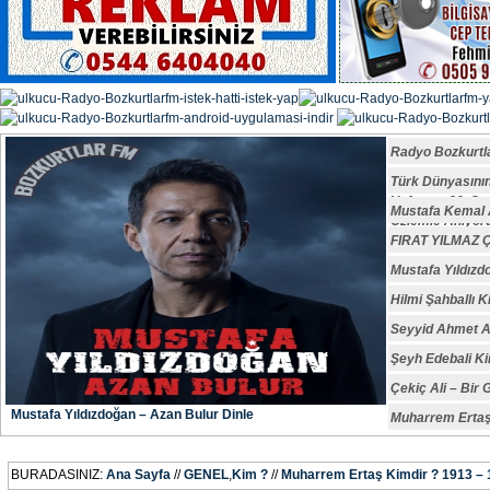
Radyo Bozkurtl
Türk Dünyasın
Vefatının 29. S
Mustafa Kemal A
Özlemle Anıyoru
FIRAT YILMAZ
Mustafa Yıldızd
Hilmi Şahballı K
Seyyid Ahmet A
Şeyh Edebali Ki
Çekiç Ali – Bir 
Mustafa Yıldızdoğan – Azan Bulur Dinle
Muharrem Ertaş
BURADASINIZ:
Ana Sayfa
//
GENEL
,
Kim ?
//
Muharrem Ertaş Kimdir ? 1913 –