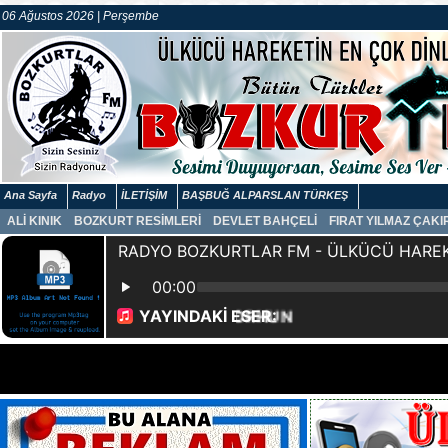
06 Ağustos 2026 | Perşembe
Ana Sayfa
Radyo
İLETİŞİM
BAŞBUĞ ALPARSLAN TÜRKEŞ
ALİ KINIK
BOZKURT RESİMLERİ
DEVLET BAHÇELİ
FIRAT YILMAZ ÇAK