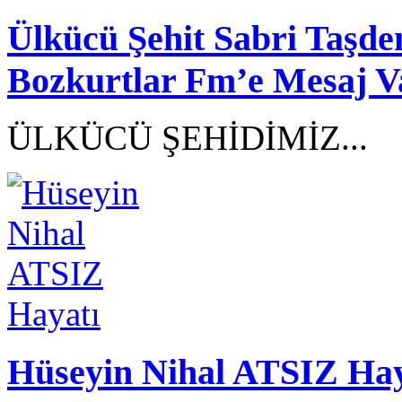
Ülkücü Şehit Sabri Taşd
Bozkurtlar Fm’e Mesaj V
ÜLKÜCÜ ŞEHİDİMİZ...
Hüseyin Nihal ATSIZ Hay