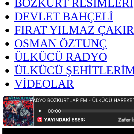
BOZKURT RESİMLERİ
DEVLET BAHÇELİ
FIRAT YILMAZ ÇAKI
OSMAN ÖZTUNÇ
ÜLKÜCÜ RADYO
ÜLKÜCÜ ŞEHİTLERİM
VİDEOLAR