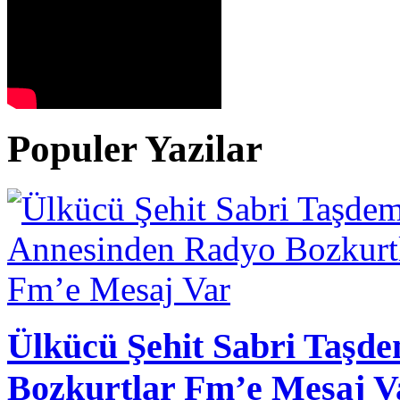
Populer Yazilar
Ülkücü Şehit Sabri Taşd
Bozkurtlar Fm’e Mesaj V