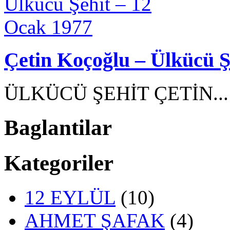
Çetin Koçoğlu – Ülkücü Ş
ÜLKÜCÜ ŞEHİT ÇETİN..
Baglantilar
Kategoriler
12 EYLÜL
(10)
AHMET ŞAFAK
(4)