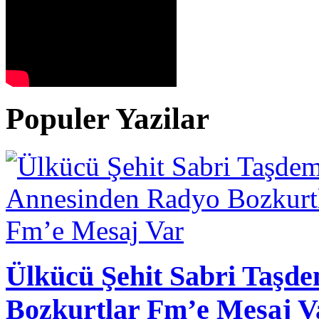
Populer Yazilar
Ülkücü Şehit Sabri Taşd
Bozkurtlar Fm’e Mesaj V