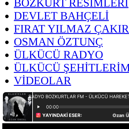
BOZKURT RESİMLERİ
DEVLET BAHÇELİ
FIRAT YILMAZ ÇAKI
OSMAN ÖZTUNÇ
ÜLKÜCÜ RADYO
ÜLKÜCÜ ŞEHİTLERİM
VİDEOLAR