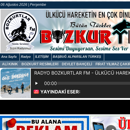
06 Ağustos 2026 | Perşembe
Ana Sayfa
Radyo
İLETİŞİM
BAŞBUĞ ALPARSLAN TÜRKEŞ
ALİ KINIK
BOZKURT RESİMLERİ
DEVLET BAHÇELİ
FIRAT YILMAZ ÇAK