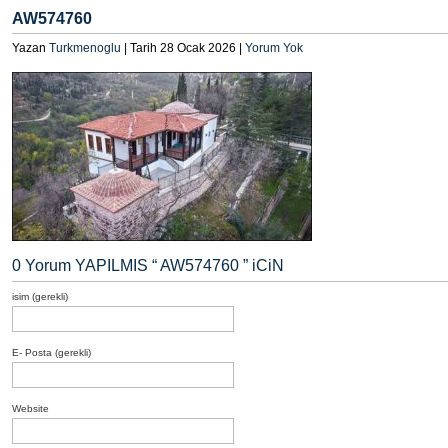
AW574760
Yazan
Turkmenoglu
| Tarih 28 Ocak 2026 |
Yorum Yok
0 Yorum YAPILMIS “
AW574760
” iCiN
isim (gerekli)
E- Posta (gerekli)
Website