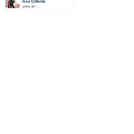
Issız Çöllerde
çekiç ali –...