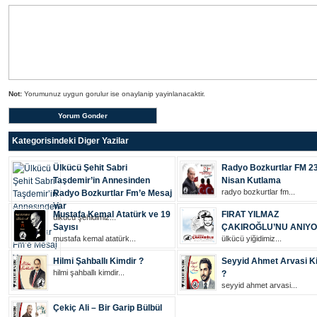
Not:
Yorumunuz uygun gorulur ise onaylanip yayinlanacaktir.
Kategorisindeki Diger Yazilar
Ülkücü Şehit Sabri
Radyo Bozkurtlar FM 2
Taşdemir’in Annesinden
Nisan Kutlama
radyo bozkurtlar fm...
Radyo Bozkurtlar Fm’e Mesaj
Var
Mustafa Kemal Atatürk ve 19
FIRAT YILMAZ
ülkücü şehi̇di̇mi̇z...
Sayısı
ÇAKIROĞLU’NU ANIY
mustafa kemal atatürk...
ülkücü yiğidimiz...
Hilmi Şahballı Kimdir ?
Seyyid Ahmet Arvasi K
hilmi şahballı kimdir...
?
seyyid ahmet arvasi...
Çekiç Ali – Bir Garip Bülbül