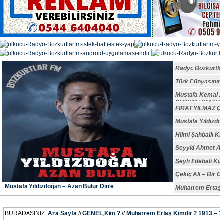
Radyo Bozkurtl
Türk Dünyasın
Vefatının 29. S
Mustafa Kemal A
Özlemle Anıyoru
FIRAT YILMAZ
Mustafa Yıldızd
Hilmi Şahballı K
Seyyid Ahmet A
Şeyh Edebali Ki
Çekiç Ali – Bir 
Mustafa Yıldızdoğan – Azan Bulur Dinle
Muharrem Ertaş
BURADASINIZ:
Ana Sayfa
//
GENEL
,
Kim ?
//
Muharrem Ertaş Kimdir ? 1913 –