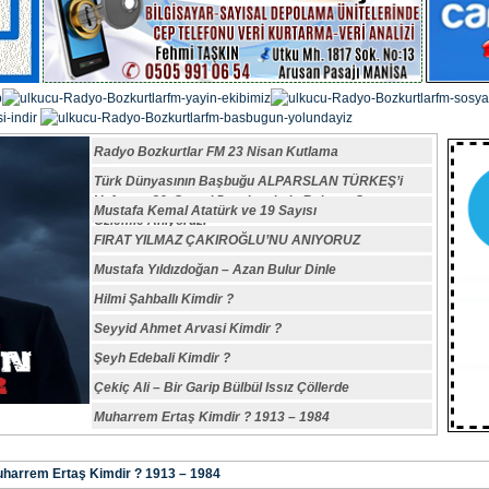
Radyo Bozkurtlar FM 23 Nisan Kutlama
Türk Dünyasının Başbuğu ALPARSLAN TÜRKEŞ’i
Vefatının 29. Sene-i Devriyesinde Rahmet,Saygı ve
Mustafa Kemal Atatürk ve 19 Sayısı
Özlemle Anıyoruz.
FIRAT YILMAZ ÇAKIROĞLU’NU ANIYORUZ
Mustafa Yıldızdoğan – Azan Bulur Dinle
Hilmi Şahballı Kimdir ?
Seyyid Ahmet Arvasi Kimdir ?
Şeyh Edebali Kimdir ?
Çekiç Ali – Bir Garip Bülbül Issız Çöllerde
Muharrem Ertaş Kimdir ? 1913 – 1984
harrem Ertaş Kimdir ? 1913 – 1984