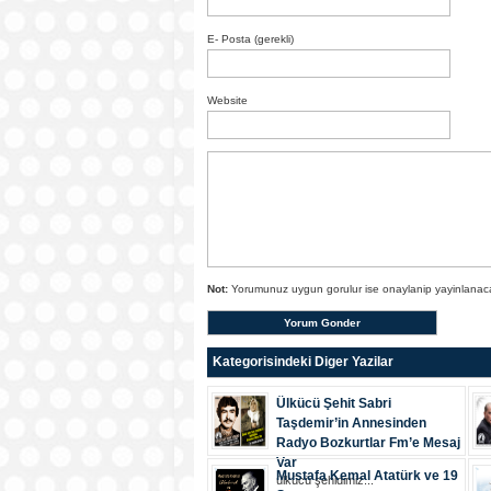
E- Posta (gerekli)
Website
Not:
Yorumunuz uygun gorulur ise onaylanip yayinlanacak
Kategorisindeki Diger Yazilar
Ülkücü Şehit Sabri
Taşdemir’in Annesinden
Radyo Bozkurtlar Fm’e Mesaj
Var
Mustafa Kemal Atatürk ve 19
ülkücü şehi̇di̇mi̇z...