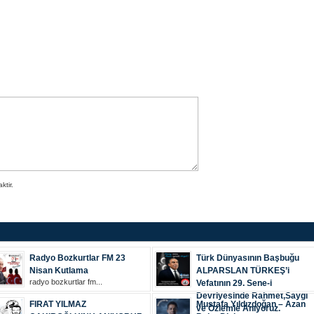
tir.
Radyo Bozkurtlar FM 23
Türk Dünyasının Başbuğu
Nisan Kutlama
ALPARSLAN TÜRKEŞ’i
radyo bozkurtlar fm...
Vefatının 29. Sene-i
Devriyesinde Rahmet,Saygı
FIRAT YILMAZ
Mustafa Yıldızdoğan – Azan
ve Özlemle Anıyoruz.