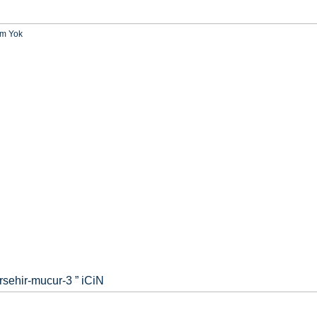
m Yok
rsehir-mucur-3
” iCiN