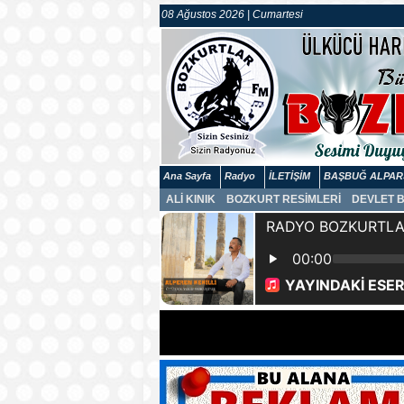
08 Ağustos 2026 | Cumartesi
Ana Sayfa
Radyo
İLETİŞİM
BAŞBUĞ ALPAR
ALİ KINIK
BOZKURT RESİMLERİ
DEVLET 