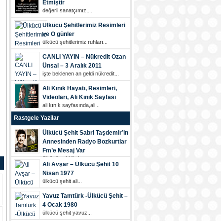
Etmiştir
değerli sanatçımız,...
Ülkücü Şehitlerimiz Resimleri
ve O günler
ülkücü şehi̇tleri̇mi̇z ruhları...
CANLI YAYIN – Nükredit Ozan
Ünsal – 3 Aralık 2011
i̇şte beklenen an geldi̇ nükredi̇t...
Ali Kınık Hayatı, Resimleri,
Videoları, Ali Kınık Sayfası
ali kınık sayfasında,ali...
Rastgele Yazilar
Ülkücü Şehit Sabri Taşdemir’in
Annesinden Radyo Bozkurtlar
Fm’e Mesaj Var
ülkücü şehi̇di̇mi̇z...
Ali Avşar – Ülkücü Şehit 10
Nisan 1977
ülkücü şehi̇t ali̇...
Yavuz Tamtürk -Ülkücü Şehit –
4 Ocak 1980
ülkücü şehi̇t yavuz...