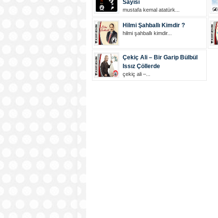
Sayısı
mustafa kemal atatürk...
Hilmi Şahballı Kimdir ?
hilmi şahballı kimdir...
Çekiç Ali – Bir Garip Bülbül
Issız Çöllerde
çekiç ali –...