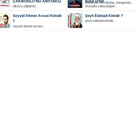
ÇAKIROĞLU’NU ANIYORUZ
Bulur Dinle
davanda, sevdanda, kavganda...
ülkücü yiğidimiz...
mustafa yıldızdoğan...
Seyyid Ahmet Arvasi Kimdir
Şeyh Edebali Kimdir ?
şeyh edebali kimdir...
?
seyyid ahmet arvasi...