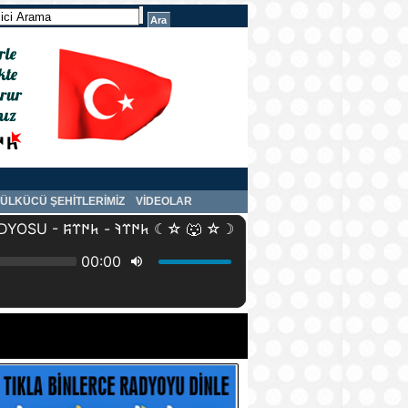
ÜLKÜCÜ ŞEHİTLERİMİZ
VİDEOLAR