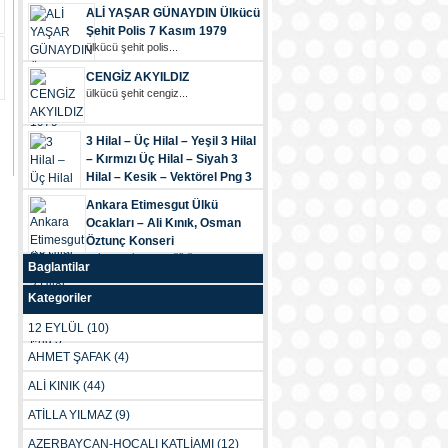
ALİ YAŞAR GÜNAYDIN Ülkücü
Şehit Polis 7 Kasım 1979
ülkücü şehi̇t poli̇s...
CENGİZ AKYILDIZ
ülkücü şehi̇t cengi̇z...
3 Hilal – Üç Hilal – Yeşil 3 Hilal
– Kırmızı Üç Hilal – Siyah 3
Hilal – Kesik – Vektörel Png 3
Hilal
Ankara Etimesgut Ülkü
3 hilal – üç...
Ocakları – Ali Kınık, Osman
Öztunç Konseri
ankara etimesgut ülkü...
Baglantilar
Kategoriler
12 EYLÜL
(10)
AHMET ŞAFAK
(4)
ALİ KINIK
(44)
ATİLLA YILMAZ
(9)
AZERBAYCAN-HOCALI KATLİAMI
(12)