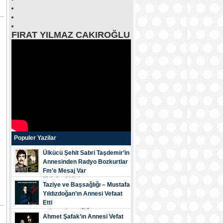
FIRAT YILMAZ CAKIROĞLU
Populer Yazilar
Ülkücü Şehit Sabri Taşdemir’in
Annesinden Radyo Bozkurtlar
Fm’e Mesaj Var
ülkücü şehi̇di̇mi̇z...
Taziye ve Başsağlığı – Mustafa
Yıldızdoğan’ın Annesi Vefaat
Etti
tazi̇ye ve başsağliği...
Ahmet Şafak’ın Annesi Vefat