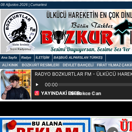
08 Ağustos 2026 | Cumartesi
Ana Sayfa
Radyo
İLETİŞİM
BAŞBUĞ ALPARSLAN TÜRKEŞ
ALİ KINIK
BOZKURT RESİMLERİ
DEVLET BAHÇELİ
FIRAT YILMAZ ÇAK