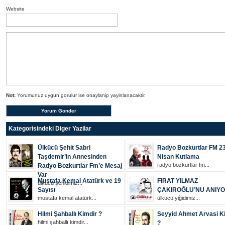
Website
Not:
Yorumunuz uygun gorulur ise onaylanip yayinlanacaktir.
Kategorisindeki Diger Yazilar
Ülkücü Şehit Sabri
Radyo Bozkurtlar FM 2
Taşdemir’in Annesinden
Nisan Kutlama
radyo bozkurtlar fm...
Radyo Bozkurtlar Fm’e Mesaj
Var
Mustafa Kemal Atatürk ve 19
FIRAT YILMAZ
ülkücü şehi̇di̇mi̇z...
Sayısı
ÇAKIROĞLU’NU ANIY
mustafa kemal atatürk...
ülkücü yiğidimiz...
Hilmi Şahballı Kimdir ?
Seyyid Ahmet Arvasi K
hilmi şahballı kimdir...
?