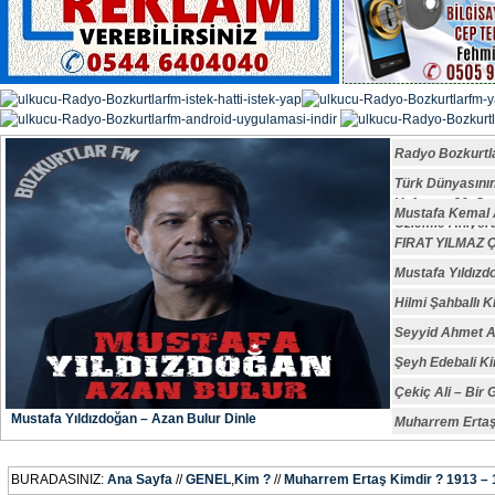
Radyo Bozkurtl
Türk Dünyasın
Vefatının 29. S
Mustafa Kemal A
Özlemle Anıyoru
FIRAT YILMAZ
Mustafa Yıldızd
Hilmi Şahballı K
Seyyid Ahmet A
Şeyh Edebali Ki
Çekiç Ali – Bir 
Mustafa Yıldızdoğan – Azan Bulur Dinle
Muharrem Ertaş
BURADASINIZ:
Ana Sayfa
//
GENEL
,
Kim ?
//
Muharrem Ertaş Kimdir ? 1913 –