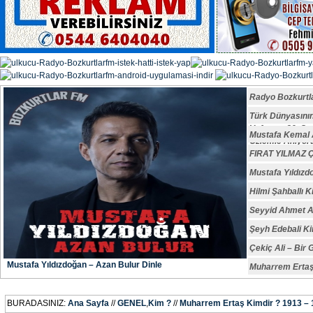
Radyo Bozkurtl
Türk Dünyasın
Vefatının 29. S
Mustafa Kemal A
Özlemle Anıyoru
FIRAT YILMAZ
Mustafa Yıldızd
Hilmi Şahballı K
Seyyid Ahmet A
Şeyh Edebali Ki
Çekiç Ali – Bir 
Mustafa Yıldızdoğan – Azan Bulur Dinle
Muharrem Ertaş
BURADASINIZ:
Ana Sayfa
//
GENEL
,
Kim ?
//
Muharrem Ertaş Kimdir ? 1913 –