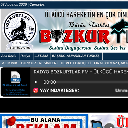
08 Ağustos 2026 | Cumartesi
Ana Sayfa
Radyo
İLETİŞİM
BAŞBUĞ ALPARSLAN TÜRKEŞ
ALİ KINIK
BOZKURT RESİMLERİ
DEVLET BAHÇELİ
FIRAT YILMAZ ÇAK