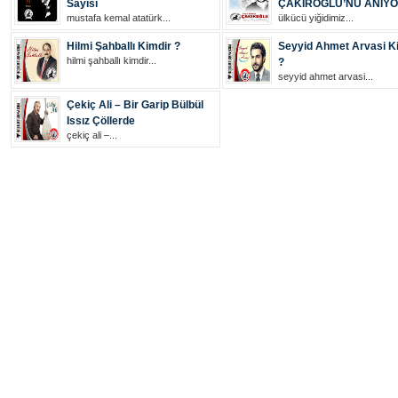
Sayısı
ÇAKIROĞLU’NU ANIY
mustafa kemal atatürk...
ülkücü yiğidimiz...
Hilmi Şahballı Kimdir ?
Seyyid Ahmet Arvasi K
hilmi şahballı kimdir...
?
seyyid ahmet arvasi...
Çekiç Ali – Bir Garip Bülbül
Issız Çöllerde
çekiç ali –...