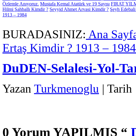
Özlemle Anıyoruz.
Mustafa Kemal Atatürk ve 19 Sayısı
FIRAT YI
Hilmi Şahballı Kimdir ?
Seyyid Ahmet Arvasi Kimdir ?
Şeyh Edebali
1913 – 1984
BURADASINIZ:
Ana Sayf
Ertaş Kimdir ? 1913 – 1984
DuDEN-Selalesi-Yol-Tar
Yazan
Turkmenoglu
| Tarih
0 Yorum YAPILMIS “
D