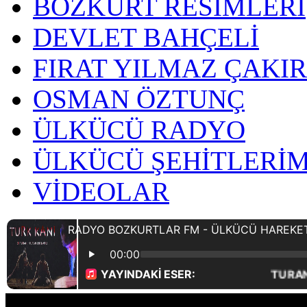
BOZKURT RESİMLERİ
DEVLET BAHÇELİ
FIRAT YILMAZ ÇAKI
OSMAN ÖZTUNÇ
ÜLKÜCÜ RADYO
ÜLKÜCÜ ŞEHİTLERİM
VİDEOLAR