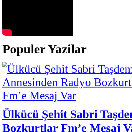
Populer Yazilar
Ülkücü Şehit Sabri Taşd
Bozkurtlar Fm’e Mesaj V