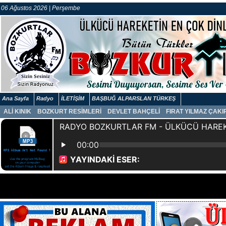
06 Ağustos 2026 | Perşembe
Ana Sayfa
Radyo
İLETİŞİM
BAŞBUĞ ALPARSLAN TÜRKEŞ
ALİ KINIK
BOZKURT RESİMLERİ
DEVLET BAHÇELİ
FIRAT YILMAZ ÇAK