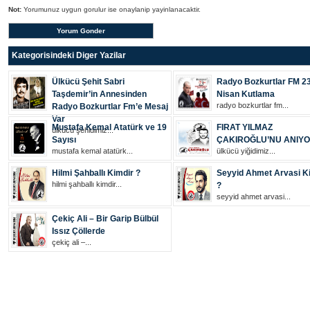
Not:
Yorumunuz uygun gorulur ise onaylanip yayinlanacaktir.
Kategorisindeki Diger Yazilar
Ülkücü Şehit Sabri
Radyo Bozkurtlar FM 2
Taşdemir’in Annesinden
Nisan Kutlama
radyo bozkurtlar fm...
Radyo Bozkurtlar Fm’e Mesaj
Var
Mustafa Kemal Atatürk ve 19
FIRAT YILMAZ
ülkücü şehi̇di̇mi̇z...
Sayısı
ÇAKIROĞLU’NU ANIY
mustafa kemal atatürk...
ülkücü yiğidimiz...
Hilmi Şahballı Kimdir ?
Seyyid Ahmet Arvasi K
hilmi şahballı kimdir...
?
seyyid ahmet arvasi...
Çekiç Ali – Bir Garip Bülbül
Issız Çöllerde
çekiç ali –...