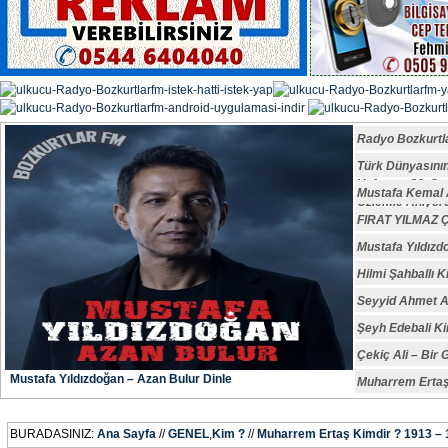
Radyo Bozkurtl
Türk Dünyasın
Vefatının 29. S
Mustafa Kemal A
Özlemle Anıyoru
FIRAT YILMAZ
Mustafa Yıldızd
Hilmi Şahballı K
Seyyid Ahmet A
Şeyh Edebali Ki
Çekiç Ali – Bir 
Mustafa Yıldızdoğan – Azan Bulur Dinle
Muharrem Ertaş
BURADASINIZ:
Ana Sayfa
//
GENEL
,
Kim ?
//
Muharrem Ertaş Kimdir ? 1913 –