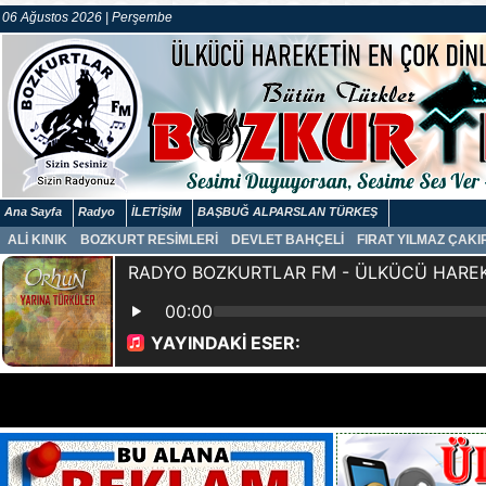
06 Ağustos 2026 | Perşembe
Ana Sayfa
Radyo
İLETİŞİM
BAŞBUĞ ALPARSLAN TÜRKEŞ
ALİ KINIK
BOZKURT RESİMLERİ
DEVLET BAHÇELİ
FIRAT YILMAZ ÇAK