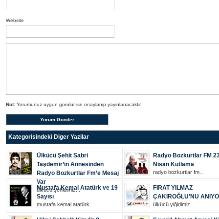
Website
Not:
Yorumunuz uygun gorulur ise onaylanip yayinlanacaktir.
Kategorisindeki Diger Yazilar
Ülkücü Şehit Sabri
Radyo Bozkurtlar FM 2
Taşdemir’in Annesinden
Nisan Kutlama
radyo bozkurtlar fm...
Radyo Bozkurtlar Fm’e Mesaj
Var
Mustafa Kemal Atatürk ve 19
FIRAT YILMAZ
ülkücü şehi̇di̇mi̇z...
Sayısı
ÇAKIROĞLU’NU ANIY
mustafa kemal atatürk...
ülkücü yiğidimiz...