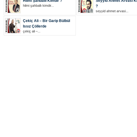
Hilmi Şahballı Kimdir ?
Seyyid Ahmet Arvasi K
hilmi şahballı kimdir...
?
seyyid ahmet arvasi...
Çekiç Ali – Bir Garip Bülbül
Issız Çöllerde
çekiç ali –...