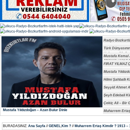
Radyo Bozkurtl
Türk Dünyasın
Vefatının 29. S
Mustafa Kemal A
Özlemle Anıyoru
FIRAT YILMAZ
Mustafa Yıldızd
Hilmi Şahballı K
Seyyid Ahmet A
Şeyh Edebali Ki
Çekiç Ali – Bir 
Mustafa Yıldızdoğan – Azan Bulur Dinle
Muharrem Ertaş
BURADASINIZ:
Ana Sayfa
//
GENEL
,
Kim ?
//
Muharrem Ertaş Kimdir ? 1913 –