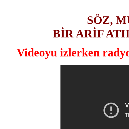
SÖZ, M
BİR ARİF AT
Videoyu izlerken radyo