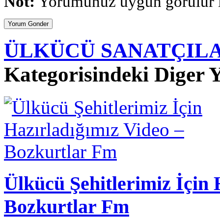
Not:
Yorumunuz uygun gorulur is
ÜLKÜCÜ SANATÇIL
Kategorisindeki Diger Y
Ülkücü Şehitlerimiz İçin 
Bozkurtlar Fm