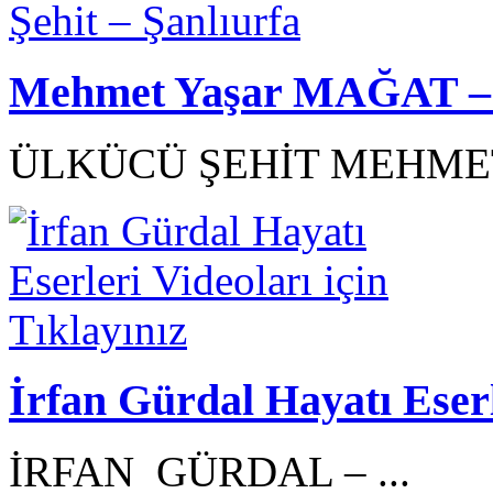
Mehmet Yaşar MAĞAT – Ü
ÜLKÜCÜ ŞEHİT MEHMET
İrfan Gürdal Hayatı Eserl
İRFAN GÜRDAL – ...