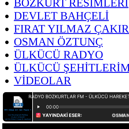
BOZKURT RESİMLERİ
DEVLET BAHÇELİ
FIRAT YILMAZ ÇAKI
OSMAN ÖZTUNÇ
ÜLKÜCÜ RADYO
ÜLKÜCÜ ŞEHİTLERİM
VİDEOLAR