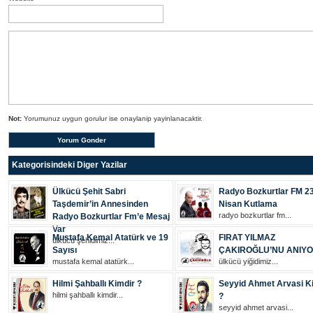
Not:
Yorumunuz uygun gorulur ise onaylanip yayinlanacaktir.
Kategorisindeki Diger Yazilar
Ülkücü Şehit Sabri
Radyo Bozkurtlar FM 2
Taşdemir’in Annesinden
Nisan Kutlama
radyo bozkurtlar fm...
Radyo Bozkurtlar Fm’e Mesaj
Var
Mustafa Kemal Atatürk ve 19
FIRAT YILMAZ
ülkücü şehi̇di̇mi̇z...
Sayısı
ÇAKIROĞLU’NU ANIY
mustafa kemal atatürk...
ülkücü yiğidimiz...
Hilmi Şahballı Kimdir ?
Seyyid Ahmet Arvasi K
hilmi şahballı kimdir...
?
seyyid ahmet arvasi...