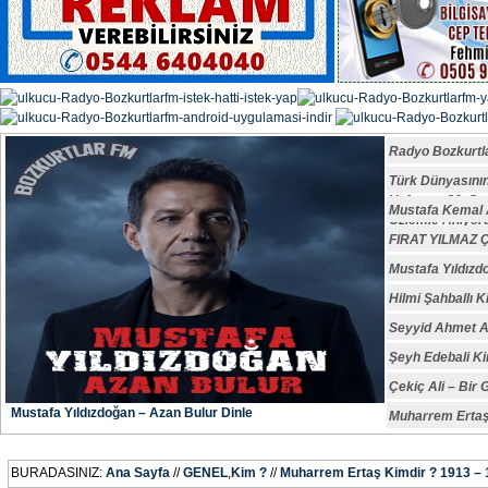
Radyo Bozkurtl
Türk Dünyasın
Vefatının 29. S
Mustafa Kemal A
Özlemle Anıyoru
FIRAT YILMAZ
Mustafa Yıldızd
Hilmi Şahballı K
Seyyid Ahmet A
Şeyh Edebali Ki
Çekiç Ali – Bir 
Mustafa Yıldızdoğan – Azan Bulur Dinle
Muharrem Ertaş
BURADASINIZ:
Ana Sayfa
//
GENEL
,
Kim ?
//
Muharrem Ertaş Kimdir ? 1913 –