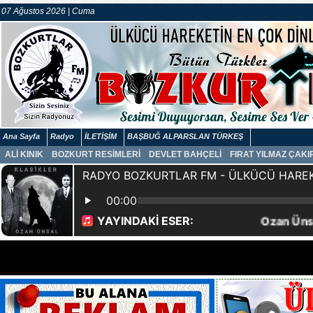
07 Ağustos 2026 | Cuma
Ana Sayfa
Radyo
İLETİŞİM
BAŞBUĞ ALPARSLAN TÜRKEŞ
ALİ KINIK
BOZKURT RESİMLERİ
DEVLET BAHÇELİ
FIRAT YILMAZ ÇAK