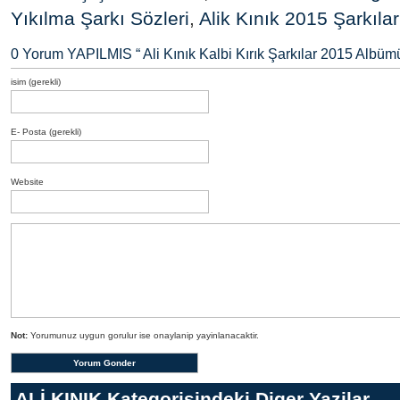
Yıkılma Şarkı Sözleri
,
Alik Kınık 2015 Şarkılar
0 Yorum YAPILMIS “
Ali Kınık Kalbi Kırık Şarkılar 2015 Albüm
isim (gerekli)
E- Posta (gerekli)
Website
Not:
Yorumunuz uygun gorulur ise onaylanip yayinlanacaktir.
ALİ KINIK
Kategorisindeki Diger Yazilar