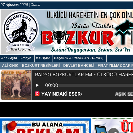
07 Ağustos 2026 | Cuma
Ana Sayfa
Radyo
İLETİŞİM
BAŞBUĞ ALPARSLAN TÜRKEŞ
ALİ KINIK
BOZKURT RESİMLERİ
DEVLET BAHÇELİ
FIRAT YILMAZ ÇAK