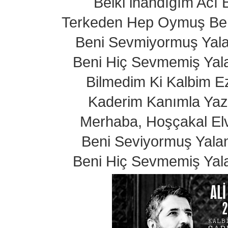
Belki inandığım Acı 
Terkeden Hep Oymuş Be
Beni Sevmiyormuş Yal
Beni Hiç Sevmemiş Yal
Bilmedim Ki Kalbim E
Kaderim Kanımla Yaz
Merhaba, Hoşçakal El
Beni Seviyormuş Yala
Beni Hiç Sevmemiş Yal