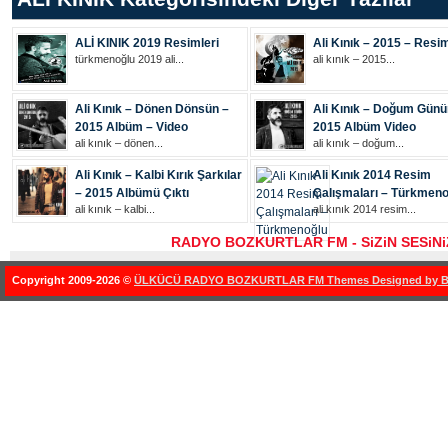
ALİ KINIK 2019 Resimleri
Ali Kınık – 2015 – Resi
türkmenoğlu 2019 ali...
ali kınık – 2015...
Ali Kınık – Dönen Dönsün –
Ali Kınık – Doğum Gün
2015 Albüm – Video
2015 Albüm Video
ali kınık – dönen...
ali kınık – doğum...
Ali Kınık – Kalbi Kırık Şarkılar
Ali Kınık 2014 Resim
– 2015 Albümü Çıktı
Çalışmaları – Türkmeno
ali kınık – kalbi...
ali kınık 2014 resim...
RADYO BOZKURTLAR FM - SiZiN SESiN
Copyright 2009-2026 ©
ÜLKÜCÜ RADYO BOZKURTLAR FM Themes Designed by