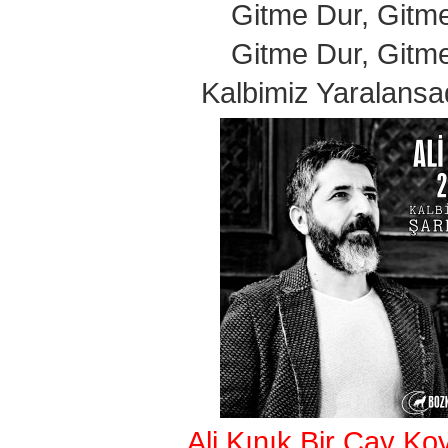
Gitme Dur, Gitm
Gitme Dur, Gitm
Kalbimiz Yaralansa
Ali Kınık Bir Çay Ko