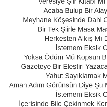
Veresiye Şiir Kitabı Mı
Acaba Bulup Bir Ala
Meyhane Köşesinde Dahi 
Bir Tek Şiirle Masa M
Herkesten Alkış Mı 
İstemem Eksik 
Yoksa Ödüm Mü Kopsun Bir 
Gazeteye Bir Eleştiri Yaza
Yahut Sayıklamak 
Aman Adım Görünsün Diye Şu 
İstemem Eksik 
İçerisinde Bile Çekinmek K