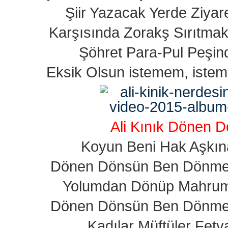
Şiir Yazacak Yerde Ziyar
Karşısında Zorakş Sırıtmak
Şöhret Para-Pul Peşi
Eksik Olsun istemem, iste
Ali Kınık Dönen 
Koyun Beni Hak Aşkı
Dönen Dönsün Ben Dönm
Yolumdan Dönüp Mahrum
Dönen Dönsün Ben Dönm
Kadılar Müftüler Fet