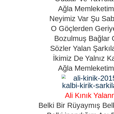
Ağla Memleketim
Neyimiz Var Şu Sab
O Göçlerden Geriy
Bozulmuş Bağlar G
Sözler Yalan Şarkıl
İkimiz De Yalnız K
Ağla Memleketim
Ali Kınık Yalan
Belki Bir Rüyaymış Belk