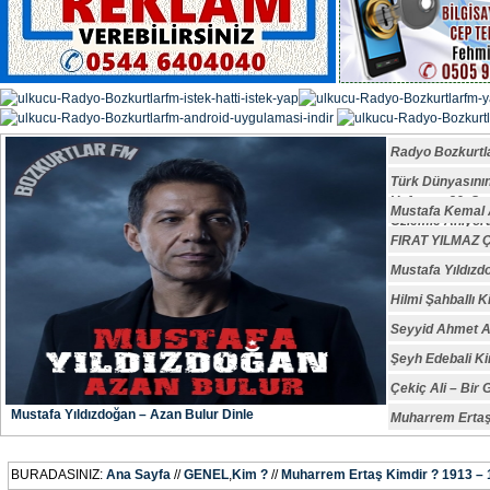
Radyo Bozkurtl
Türk Dünyasın
Vefatının 29. S
Mustafa Kemal A
Özlemle Anıyoru
FIRAT YILMAZ
Mustafa Yıldızd
Hilmi Şahballı K
Seyyid Ahmet A
Şeyh Edebali Ki
Çekiç Ali – Bir 
Mustafa Yıldızdoğan – Azan Bulur Dinle
Muharrem Ertaş
BURADASINIZ:
Ana Sayfa
//
GENEL
,
Kim ?
//
Muharrem Ertaş Kimdir ? 1913 –