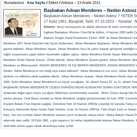
Buradasınız :
Ana Sayfa
// Etiket // Ankara – 23 Aralık 2011
Başbakan Adnan Menderes – Neden Astınız
Başbakan Adnan Menderes – Neden Astınız ? YETER S
17 Eylül 1961, Biyografi, Tarih: 07.10.2023 – Yazarlar :
Etiketler:
(burç) restorasyonu ile alakalı ülkemizin ilk kadın restoratör 
İngiltere Başbakanı Winston Churchill ile birlikte
,
4 Haziran 1950 tarihli Z
Başkanı Dwight David Eisenhower 9 Ekim 1959' da Adnan Menderes'i kab
Menderes 1957 Genel Seçimleri'nde Oyunu Kullanırken
,
Adnan Menderes Başbakan
,
Adnan Menderes Bil
gazete haberleri
,
Adnan Menderes Hayatı
,
Adnan Menderes hoca ile yalnız kalarak görüşmek istediğini s
sağlık muayenesini yapan doktor heyetinden sağlam raporu
,
Adnan Menderes Kimdir Hayatı Bilinmeyenle
Menderes Örtülü Ödenek Davası: Örtülü ödenek
,
Adnan Menderes Siyaset günleri
,
Adnan Menderes Vatan
Menderes ve Bilinmeyenler
,
ADNAN MENDERES VE EŞİ BERRİN MENDERES
,
ADNAN MENDERES V
Günleri
,
Adnan Menderes'in son isteği niçin kabul edilmedi?
,
Adnan Menderes'in son sözü
,
Adnan Mender
devletim ve milletime ebedi saadetler dilerim
,
Adnan Menderesi asanlar
,
Adnan Menderesi Kimler idam ett
1946
,
Aydın Menderes Adnan Menderes'in en küçük çocuğudur. 16. dönem Konya 20. ve 21. dönem İstanbu
BAŞBAKAN ADNAN MENDERE'İN CESEDİ DARAĞACINDAN ALINDIKTAN SONRA DOKTORUN VER
Aydan'dan doğan gayri meşru çocuğunu öldürmeye azmettirmekle suçlandı.
,
Birinci Dünya Savaşı'nda Har
askere almaya
,
Celal Bayar (ortada) ve Adnan Menderes (sağda) görüşmesinden bir kare 1956
,
Cumhurba
Dışişleri Bakanı Fuat Köprülü (sağda)
,
Demokrat Parti 16 Haziran 1950’de çıkardığı bir kanunla Türkçe e
Duruşma Salonunda Ayhan Aydan İfade Verirken
,
Ezan 16 Haziran 1950'de
,
Fatin Rüştü Zorlu ve Hasan 
karşı
,
lise son sınıftaki Adnan Menderes okulunu yarım bırakarak orduya katılır
,
Maliye Bakanı Hasan Pola
adasında idam edildi. 16 Eylül 1961
,
o gün başarısız bir intihar teşebbüsünde bulunan Adnan Menderes
,
tarafından aslına uygun olarak okutulmaya karar verildi.