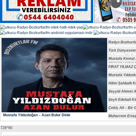
Radyo Bozkurtl
Türk Dünyasın
Vefatının 29. S
Mustafa Kemal A
Özlemle Anıyoru
FIRAT YILMAZ
Mustafa Yıldızd
Hilmi Şahballı K
Seyyid Ahmet A
Şeyh Edebali Ki
Çekiç Ali – Bir 
Mustafa Yıldızdoğan – Azan Bulur Dinle
Muharrem Ertaş
728*90