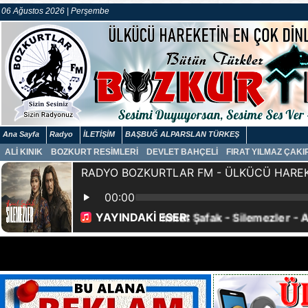
06 Ağustos 2026 | Perşembe
Ana Sayfa
Radyo
İLETİŞİM
BAŞBUĞ ALPARSLAN TÜRKEŞ
ALİ KINIK
BOZKURT RESİMLERİ
DEVLET BAHÇELİ
FIRAT YILMAZ ÇAK