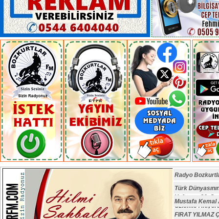
Radyo Bozkurtl
Türk Dünyasın
Vefatının 29. S
Mustafa Kemal A
Özlemle Anıyoru
FIRAT YILMAZ