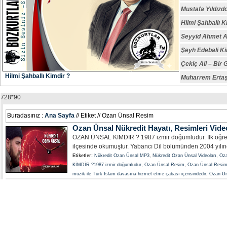
Mustafa Yıldızd
Hilmi Şahballı K
Seyyid Ahmet A
Şeyh Edebali Ki
Çekiç Ali – Bir 
Hilmi Şahballı Kimdir ?
Muharrem Ertaş
728*90
Buradasınız :
Ana Sayfa
// Etiket // Ozan Ünsal Resim
Ozan Ünsal Nükredit Hayatı, Resimleri Video
OZAN ÜNSAL KİMDİR ? 1987 izmir doğumludur. İlk öğren
ilçesinde okumuştur. Yabancı Dil bölümünden 2004 yılı
Etiketler:
Nükredit Ozan Ünsal MP3
,
Nükredit Ozan Ünsal Videoları
,
Oza
KİMDİR ?1987 izmir doğumludur
,
Ozan Ünsal Resim
,
Ozan Ünsal Resiml
müzik ile Türk İslam davasına hizmet etme çabası içerisindedir
,
Ozan Ün