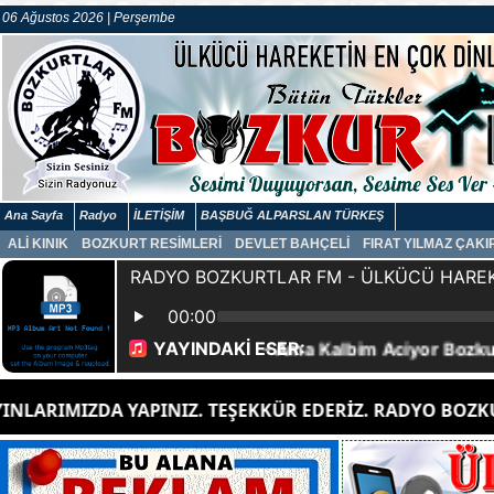
06 Ağustos 2026 | Perşembe
Ana Sayfa
Radyo
İLETİŞİM
BAŞBUĞ ALPARSLAN TÜRKEŞ
ALİ KINIK
BOZKURT RESİMLERİ
DEVLET BAHÇELİ
FIRAT YILMAZ ÇAK