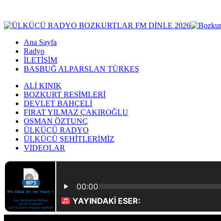
Ana Sayfa
Radyo
İLETİŞİM
BAŞBUĞ ALPARSLAN TÜRKEŞ
ALİ KINIK
BOZKURT RESİMLERİ
DEVLET BAHÇELİ
FIRAT YILMAZ ÇAKIROĞLU
OSMAN ÖZTUNÇ
ÜLKÜCÜ RADYO
ÜLKÜCÜ ŞEHİTLERİMİZ
VİDEOLAR