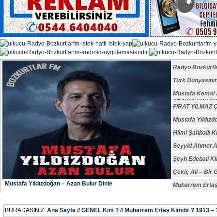
Radyo Bozkurtl
Türk Dünyasın
Vefatının 29. S
Mustafa Kemal A
Özlemle Anıyoru
FIRAT YILMAZ
Mustafa Yıldızd
Hilmi Şahballı K
Seyyid Ahmet A
Şeyh Edebali Ki
Çekiç Ali – Bir 
Mustafa Yıldızdoğan – Azan Bulur Dinle
Muharrem Ertaş
BURADASINIZ:
Ana Sayfa
//
GENEL
,
Kim ?
//
Muharrem Ertaş Kimdir ? 1913 –