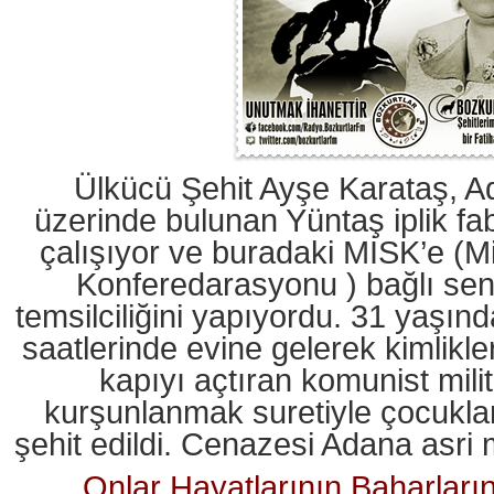
Ülkücü Şehit Ayşe Karataş, A
üzerinde bulunan Yüntaş iplik fab
çalışıyor ve buradaki MİSK’e (Mil
Konferedarasyonu ) bağlı sen
temsilciliğini yapıyordu. 31 yaşı
saatlerinde evine gelerek kimlikle
kapıyı açtıran komunist mili
kurşunlanmak suretiyle çocukla
şehit edildi. Cenazesi Adana asri 
Onlar Hayatlarının Baharları