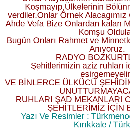
Koşmayıp,Ülkelerinin Bölün
verdiler.Onlar Örnek Alacagımız
Ahde Vefa Bize Onlardan kalan 
Komşu Oldula
Bugün Onları Rahmet ve Minnetle
Anıyoruz.
RADYO BOZKURT
Şehitlerimizin aziz ruhları i
esirgemeyel
VE BİNLERCE ÜLKÜCÜ ŞEHİDİ
UNUTTURMAYACAĞ
RUHLARI ŞAD MEKANLARI
ŞEHİTLERİMİZ İÇİN 
Yazı Ve Resimler : Türkmeno
Kırıkkale / Tür