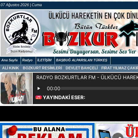
07 Ağustos 2026 | Cuma
Ana Sayfa
Radyo
İLETİŞİM
BAŞBUĞ ALPARSLAN TÜRKEŞ
ALİ KINIK
BOZKURT RESİMLERİ
DEVLET BAHÇELİ
FIRAT YILMAZ ÇAK