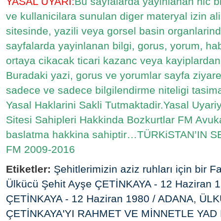
YASAL UYARI:
Bu sayfalarda yayinlanan hic bir
ve kullanicilara sunulan diger materyal izin 
sitesinde, yazili veya gorsel basin organlari
sayfalarda yayinlanan bilgi, gorus, yorum, ha
ortaya cikacak ticari kazanc veya kayiplarda
Buradaki yazi, gorus ve yorumlar sayfa ziyaret
sadece ve sadece bilgilendirme niteligi tasi
Yasal Haklarini Sakli Tutmaktadir.Yasal Uyar
Sitesi Sahipleri Hakkinda Bozkurtlar FM Avukat
baslatma hakkina sahiptir…TÜRKiSTAN’IN
FM 2009-2016
Etiketler:
Şehitlerimizin aziz ruhları için bir 
Ülkücü Şehit Ayşe ÇETİNKAYA - 12 Haziran 
ÇETİNKAYA - 12 Haziran 1980 / ADANA
,
ÜLK
ÇETİNKAYA'YI RAHMET VE MİNNETLE YAD