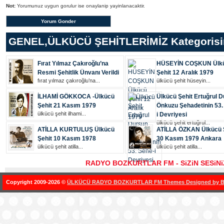
Not:
Yorumunuz uygun gorulur ise onaylanip yayinlanacaktir.
GENEL
,
ÜLKÜCÜ ŞEHİTLERİMİZ
Kategorisi
Fırat Yılmaz Çakıroğlu’na
HÜSEYİN COŞKUN Ülk
Resmi Şehitlik Ünvanı Verildi
Şehit 12 Aralık 1979
fırat yılmaz çakıroğlu’na...
ülkücü şehi̇t hüseyi̇n...
İLHAMİ GÖKKOCA -Ülkücü
Ülkücü Şehit Ertuğrul 
Şehit 21 Kasım 1979
Önkuzu Şehadetinin 53.
ülkücü şehi̇t i̇lhami̇...
i Devriyesi
ülkücü şehi̇t ertuğrul...
ATİLLA KURTULUŞ Ülkücü
ATİLLA ÖZKAN Ülkücü 
Şehit 10 Kasım 1978
30 Kasım 1979 Ankara
ülkücü şehi̇t ati̇lla...
ülkücü şehi̇t ati̇lla...
RADYO BOZKURTLAR FM - SiZiN SESiN
Copyright 2009-2026 ©
ÜLKÜCÜ RADYO BOZKURTLAR FM Themes Designed by