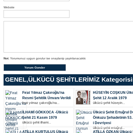
Website
Not:
Yorumunuz uygun gorulur ise onaylanip yayinlanacaktir.
GENEL
,
ÜLKÜCÜ ŞEHİTLERİMİZ
Kategorisi
Fırat Yılmaz Çakıroğlu’na
HÜSEYİN COŞKUN Ülk
Resmi Şehitlik Ünvanı Verildi
Şehit 12 Aralık 1979
fırat yılmaz çakıroğlu’na...
ülkücü şehi̇t hüseyi̇n...
İLHAMİ GÖKKOCA -Ülkücü
Ülkücü Şehit Ertuğrul 
Şehit 21 Kasım 1979
Önkuzu Şehadetinin 53.
ülkücü şehi̇t i̇lhami̇...
i Devriyesi
ülkücü şehi̇t ertuğrul...
ATİLLA KURTULUŞ Ülkücü
ATİLLA ÖZKAN Ülkücü 