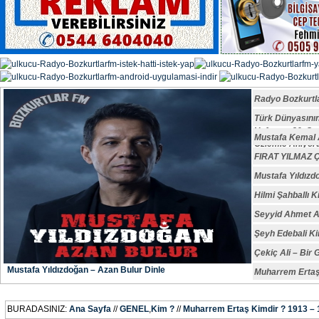
Radyo Bozkurtl
Türk Dünyasın
Vefatının 29. S
Mustafa Kemal A
Özlemle Anıyoru
FIRAT YILMAZ
Mustafa Yıldızd
Hilmi Şahballı K
Seyyid Ahmet A
Şeyh Edebali Ki
Çekiç Ali – Bir 
Mustafa Yıldızdoğan – Azan Bulur Dinle
Muharrem Ertaş
BURADASINIZ:
Ana Sayfa
//
GENEL
,
Kim ?
//
Muharrem Ertaş Kimdir ? 1913 –