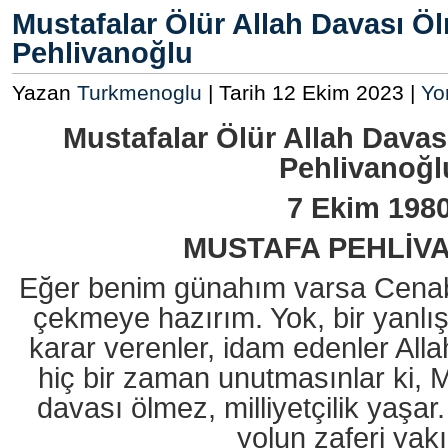
Mustafalar Ölür Allah Davası Ö
Pehlivanoğlu
Yazan
Turkmenoglu
| Tarih 12 Ekim 2023 |
Yo
Mustafalar Ölür Allah Dava
Pehlivanoğl
7 Ekim 198
MUSTAFA PEHLİV
Eğer benim günahım varsa Cenab-
çekmeye hazırım. Yok, bir yanl
karar verenler, idam edenler Alla
hiç bir zaman unutmasınlar ki, Mu
davası ölmez, milliyetçilik yaşar
yolun zaferi yakı