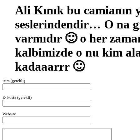
Ali Kınık bu camianın y
seslerindendir… O na gi
varmıdır 🙂 o her zaman
kalbimizde o nu kim al
kadaaarrr 🙂
isim (gerekli)
E- Posta (gerekli)
Website