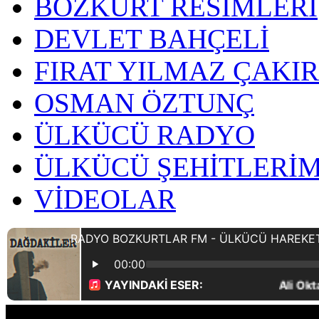
BOZKURT RESİMLERİ
DEVLET BAHÇELİ
FIRAT YILMAZ ÇAKI
OSMAN ÖZTUNÇ
ÜLKÜCÜ RADYO
ÜLKÜCÜ ŞEHİTLERİM
VİDEOLAR