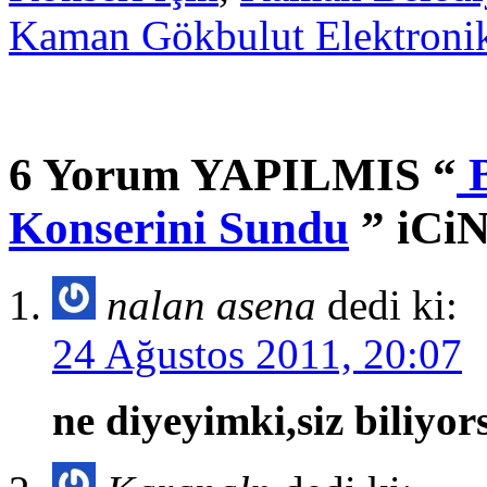
Kaman Gökbulut Elektronik'
6 Yorum YAPILMIS “
B
Konserini Sundu
” iCi
nalan asena
dedi ki:
24 Ağustos 2011, 20:07
ne diyeyimki,siz biliyo