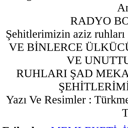
An
RADYO B
Şehitlerimizin aziz ruhları
VE BİNLERCE ÜLKÜC
VE UNUTT
RUHLARI ŞAD MEK
ŞEHİTLERİMİ
Yazı Ve Resimler : Türkme
T