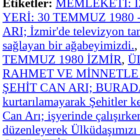
Etiketler:
MEMLEKETİ: 
YERİ: 30 TEMMUZ 1980 
ARI; İzmir'de televizyon ta
sağlayan bir ağabeyimizdi.
TEMMUZ 1980 İZMİR
,
Ü
RAHMET VE MİNNETLE
ŞEHİT CAN ARI; BURAD
kurtarılamayarak Şehitler ke
Can Arı; işyerinde çalışırk
düzenleyerek Ülküdaşımızı a