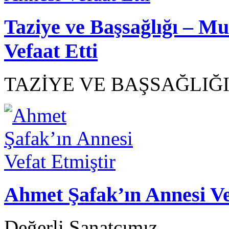
Taziye ve Başsağlığı – Mu
Vefaat Etti
TAZİYE VE BAŞSAĞLIĞI.
Ahmet Şafak’ın Annesi Ve
Değerli Sanatçımız,...