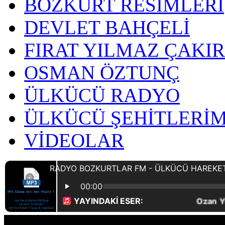
BOZKURT RESİMLERİ
DEVLET BAHÇELİ
FIRAT YILMAZ ÇAKI
OSMAN ÖZTUNÇ
ÜLKÜCÜ RADYO
ÜLKÜCÜ ŞEHİTLERİM
VİDEOLAR