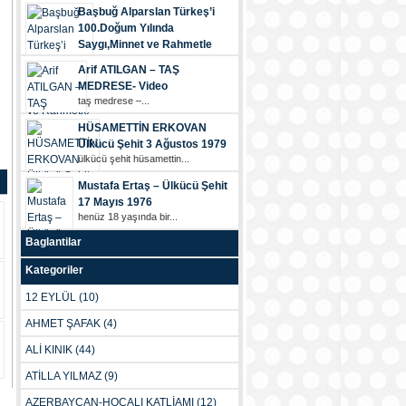
Başbuğ Alparslan Türkeş’i
100.Doğum Yılında
Saygı,Minnet ve Rahmetle
Anıyoruz.
Arif ATILGAN – TAŞ
başbuğ alparslan türkeş’i...
MEDRESE- Video
taş medrese –...
HÜSAMETTİN ERKOVAN
Ülkücü Şehit 3 Ağustos 1979
ülkücü şehi̇t hüsametti̇n...
Mustafa Ertaş – Ülkücü Şehit
17 Mayıs 1976
henüz 18 yaşinda bi̇r...
Baglantilar
Kategoriler
12 EYLÜL
(10)
AHMET ŞAFAK
(4)
ALİ KINIK
(44)
ATİLLA YILMAZ
(9)
AZERBAYCAN-HOCALI KATLİAMI
(12)