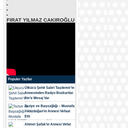
FIRAT YILMAZ CAKIROĞLU
Populer Yazilar
Ülkücü Şehit Sabri Taşdemir’in
Annesinden Radyo Bozkurtlar
Fm’e Mesaj Var
ülkücü şehi̇di̇mi̇z...
Taziye ve Başsağlığı – Mustafa
Yıldızdoğan’ın Annesi Vefaat
Etti
tazi̇ye ve başsağliği...
Ahmet Şafak’ın Annesi Vefat