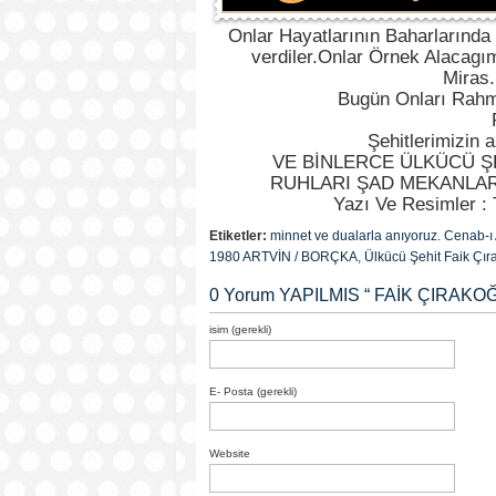
Onlar Hayatlarının Baharlarınd
verdiler.Onlar Örnek Alacagı
Miras
Bugün Onları Rahme
Şehitlerimizin a
VE BİNLERCE ÜLKÜCÜ Ş
RUHLARI ŞAD MEKANLAR
Yazı Ve Resimler : 
Etiketler:
minnet ve dualarla anıyoruz. Cenab-ı 
1980 ARTVİN / BORÇKA
,
Ülkücü Şehit Faik Çı
0 Yorum YAPILMIS “
FAİK ÇIRAKOĞL
isim (gerekli)
E- Posta (gerekli)
Website