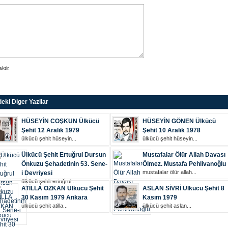
tir.
eki Diger Yazilar
HÜSEYİN COŞKUN Ülkücü
HÜSEYİN GÖNEN Ülkücü
Şehit 12 Aralık 1979
Şehit 10 Aralık 1978
ülkücü şehi̇t hüseyi̇n...
ülkücü şehi̇t hüseyi̇n...
Ülkücü Şehit Ertuğrul Dursun
Mustafalar Ölür Allah Davası
Önkuzu Şehadetinin 53. Sene-
Ölmez. Mustafa Pehlivanoğlu
mustafalar ölür allah...
i Devriyesi
ülkücü şehi̇t ertuğrul...
ATİLLA ÖZKAN Ülkücü Şehit
ASLAN SİVRİ Ülkücü Şehit 8
30 Kasım 1979 Ankara
Kasım 1979
ülkücü şehi̇t ati̇lla...
ülkücü şehi̇t aslan...