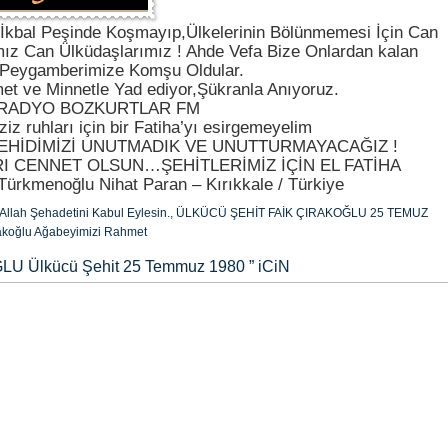
a İkbal Peşinde Koşmayıp,Ülkelerinin Bölünmemesi İçin Can
mız Can Ülküdaşlarımız ! Ahde Vefa Bize Onlardan kalan
.Peygamberimize Komşu Oldular.
t ve Minnetle Yad ediyor,Şükranla Anıyoruz.
RADYO BOZKURTLAR FM
ziz ruhları için bir Fatiha’yı esirgemeyelim
EHİDİMİZİ UNUTMADIK VE UNUTTURMAYACAĞIZ !
I CENNET OLSUN…ŞEHİTLERİMİZ İÇİN EL FATİHA
Türkmenoğlu Nihat Paran – Kırıkkale / Türkiye
Allah Şehadetini Kabul Eylesin.
,
ÜLKÜCÜ ŞEHİT FAİK ÇIRAKOĞLU 25 TEMUZ
rakoğlu Ağabeyimizi Rahmet
U Ülkücü Şehit 25 Temmuz 1980
” iCiN