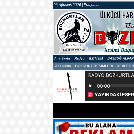
06 Ağustos 2026 | Perşembe
Ana Sayfa
Radyo
İLETİŞİM
BAŞBUĞ ALPAR
ALİ KINIK
BOZKURT RESİMLERİ
DEVLET 