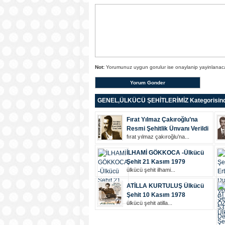
Not:
Yorumunuz uygun gorulur ise onaylanip yayinlanacak
GENEL
,
ÜLKÜCÜ ŞEHİTLERİMİZ
Kategorisind
Fırat Yılmaz Çakıroğlu’na
Resmi Şehitlik Ünvanı Verildi
fırat yılmaz çakıroğlu’na...
İLHAMİ GÖKKOCA -Ülkücü
Şehit 21 Kasım 1979
ülkücü şehi̇t i̇lhami̇...
ATİLLA KURTULUŞ Ülkücü
Şehit 10 Kasım 1978
ülkücü şehi̇t ati̇lla...