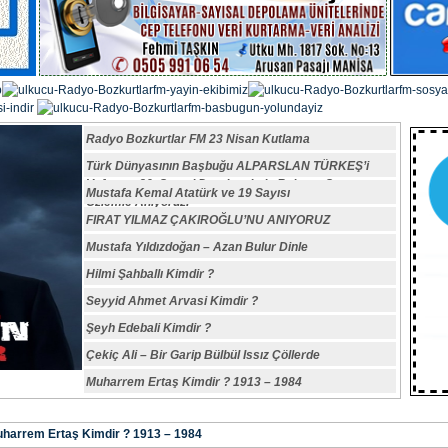
Radyo Bozkurtlar FM 23 Nisan Kutlama
Türk Dünyasının Başbuğu ALPARSLAN TÜRKEŞ’i
Vefatının 29. Sene-i Devriyesinde Rahmet,Saygı ve
Mustafa Kemal Atatürk ve 19 Sayısı
Özlemle Anıyoruz.
FIRAT YILMAZ ÇAKIROĞLU’NU ANIYORUZ
Mustafa Yıldızdoğan – Azan Bulur Dinle
Hilmi Şahballı Kimdir ?
Seyyid Ahmet Arvasi Kimdir ?
Şeyh Edebali Kimdir ?
Çekiç Ali – Bir Garip Bülbül Issız Çöllerde
Muharrem Ertaş Kimdir ? 1913 – 1984
harrem Ertaş Kimdir ? 1913 – 1984