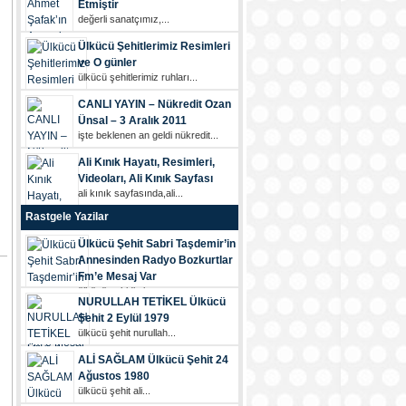
Etmiştir
değerli sanatçımız,...
Ülkücü Şehitlerimiz Resimleri
ve O günler
ülkücü şehi̇tleri̇mi̇z ruhları...
CANLI YAYIN – Nükredit Ozan
Ünsal – 3 Aralık 2011
i̇şte beklenen an geldi̇ nükredi̇t...
Ali Kınık Hayatı, Resimleri,
Videoları, Ali Kınık Sayfası
ali kınık sayfasında,ali...
Rastgele Yazilar
Ülkücü Şehit Sabri Taşdemir’in
Annesinden Radyo Bozkurtlar
Fm’e Mesaj Var
ülkücü şehi̇di̇mi̇z...
NURULLAH TETİKEL Ülkücü
Şehit 2 Eylül 1979
ülkücü şehi̇t nurullah...
ALİ SAĞLAM Ülkücü Şehit 24
Ağustos 1980
ülkücü şehi̇t ali̇...