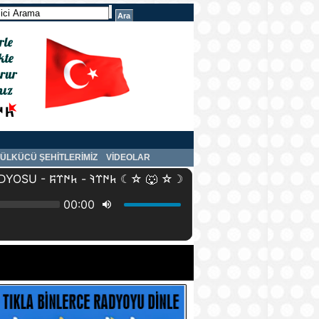
ÜLKÜCÜ ŞEHİTLERİMİZ
VİDEOLAR