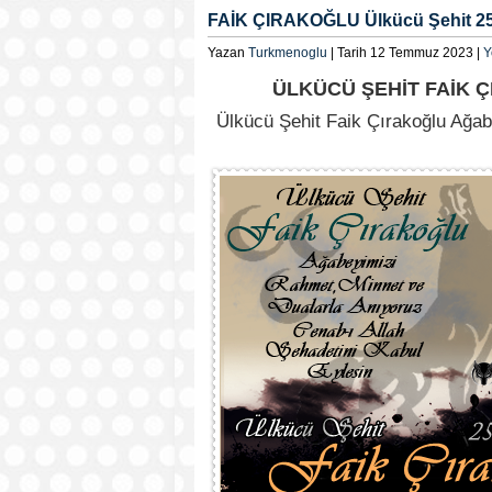
FAİK ÇIRAKOĞLU Ülkücü Şehit 2
Yazan
Turkmenoglu
| Tarih 12 Temmuz 2023 |
Y
ÜLKÜCÜ ŞEHİT FAİK Ç
Ülkücü Şehit Faik Çırakoğlu Ağab