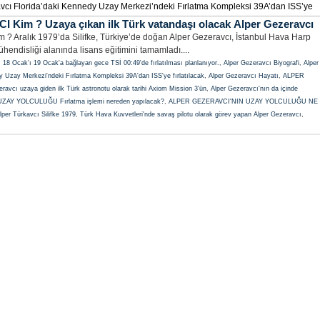
eravcı Florida’daki Kennedy Uzay Merkezi’ndeki Fırlatma Kompleksi 39A’dan ISS’ye
Kim ? Uzaya çıkan ilk Türk vatandaşı olacak Alper Gezeravcı
Aralık 1979’da Silifke, Türkiye’de doğan Alper Gezeravcı, İstanbul Hava Harp
hendisliği alanında lisans eğitimini tamamladı....
Ocak'ı 19 Ocak'a bağlayan gece TSİ 00:49'de fırlatılması planlanıyor.
,
Alper Gezeravcı Biyografi
,
Alper
y Uzay Merkezi'ndeki Fırlatma Kompleksi 39A'dan ISS'ye fırlatılacak
,
Alper Gezeravcı Hayatı
,
ALPER
ravcı uzaya giden ilk Türk astronotu olarak tarihi Axiom Mission 3'ün
,
Alper Gezeravcı'nın da içinde
AY YOLCULUĞU Fırlatma işlemi nereden yapılacak?
,
ALPER GEZERAVCI'NIN UZAY YOLCULUĞU NE
lper Türkavcı Silifke 1979
,
Türk Hava Kuvvetleri'nde savaş pilotu olarak görev yapan Alper Gezeravcı
,