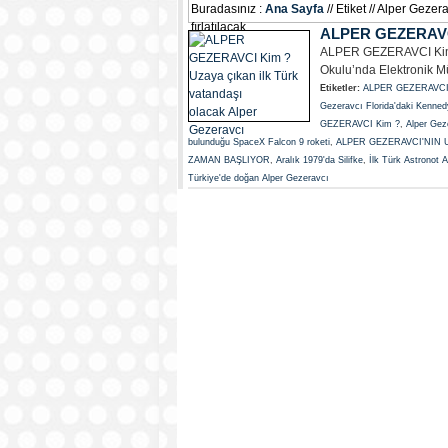
Buradasınız :
Ana Sayfa
// Etiket // Alper Gez
fırlatılacak
ALPER GEZERAVCI 
ALPER GEZERAVCI Kim ? 
Okulu’nda Elektronik Mü
Etiketler:
ALPER GEZERAVCI 18 
Gezeravcı Florida'daki Kenned
GEZERAVCI Kim ?
,
Alper Geze
bulunduğu SpaceX Falcon 9 roketi
,
ALPER GEZERAVCI'NIN UZ
ZAMAN BAŞLIYOR
,
Aralık 1979'da Silifke
,
İlk Türk Astronot A
Türkiye'de doğan Alper Gezeravcı