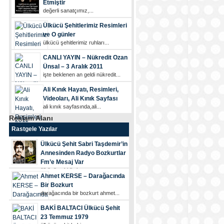
Etmiştir
değerli sanatçımız,...
Ülkücü Şehitlerimiz Resimleri
ve O günler
ülkücü şehi̇tleri̇mi̇z ruhları...
CANLI YAYIN – Nükredit Ozan
Ünsal – 3 Aralık 2011
i̇şte beklenen an geldi̇ nükredi̇t...
Ali Kınık Hayatı, Resimleri,
Videoları, Ali Kınık Sayfası
ali kınık sayfasında,ali...
Reklam Alanı
Rastgele Yazılar
Ülkücü Şehit Sabri Taşdemir’in
Annesinden Radyo Bozkurtlar
Fm’e Mesaj Var
ülkücü şehi̇di̇mi̇z...
Ahmet KERSE – Darağacında
Bir Bozkurt
darağacında bir bozkurt ahmet...
BAKİ BALTACI Ülkücü Şehit
23 Temmuz 1979