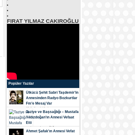
FIRAT YILMAZ CAKIROĞLU
Popüler Yazılar
Ülkücü Şehit Sabri Taşdemir’in
Annesinden Radyo Bozkurtlar
Fm’e Mesaj Var
ülkücü şehi̇di̇mi̇z...
Taziye ve Başsağlığı – Mustafa
Yıldızdoğan’ın Annesi Vefaat
Etti
tazi̇ye ve başsağliği...
Ahmet Şafak’ın Annesi Vefat