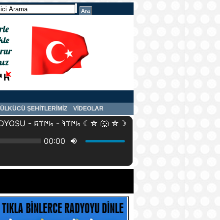
ÜLKÜCÜ ŞEHİTLERİMİZ
VİDEOLAR