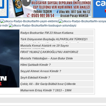
Radyo Bozkurtlar FM 23 Nisan Kutlama
Türk Dünyasının Başbuğu ALPARSLAN TÜRKEŞ’i
Vefatının 29. Sene-i Devriyesinde Rahmet,Saygı ve
Mustafa Kemal Atatürk ve 19 Sayısı
Özlemle Anıyoruz.
FIRAT YILMAZ ÇAKIROĞLU’NU ANIYORUZ
Mustafa Yıldızdoğan – Azan Bulur Dinle
Hilmi Şahballı Kimdir ?
Seyyid Ahmet Arvasi Kimdir ?
Şeyh Edebali Kimdir ?
Çekiç Ali – Bir Garip Bülbül Issız Çöllerde
Muharrem Ertaş Kimdir ? 1913 – 1984