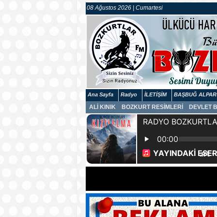
08 Ağustos 2026 | Cumartesi
Ana Sayfa
Radyo
İLETİŞİM
BAŞBUĞ ALPAR
ALİ KINIK
BOZKURT RESİMLERİ
DEVLET 