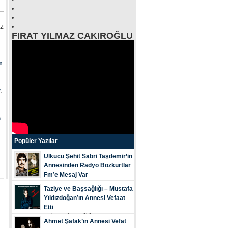
az
FIRAT YILMAZ CAKIROĞLU
n
?
,
n
Popüler Yazılar
Ülkücü Şehit Sabri Taşdemir’in
Annesinden Radyo Bozkurtlar
Fm’e Mesaj Var
ülkücü şehi̇di̇mi̇z...
Taziye ve Başsağlığı – Mustafa
Yıldızdoğan’ın Annesi Vefaat
Etti
tazi̇ye ve başsağliği...
Ahmet Şafak’ın Annesi Vefat