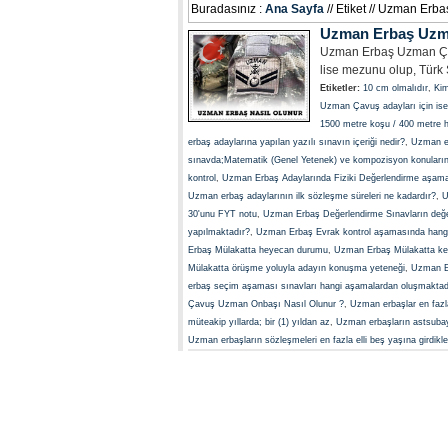
Buradasınız :
Ana Sayfa
// Etiket // Uzman Erb
Uzman Erbaş Uzma
Uzman Erbaş Uzman Ça
lise mezunu olup, Türk 
Etiketler:
10 cm olmalıdır
,
Kim
Uzman Çavuş adayları için ise
1500 metre koşu / 400 metre 
erbaş adaylarına yapılan yazılı sınavın içeriği nedir?
,
Uzman erb
sınavda;Matematik (Genel Yetenek) ve kompozisyon konularınd
kontrol
,
Uzman Erbaş Adaylarında Fiziki Değerlendirme aşama
Uzman erbaş adaylarının ilk sözleşme süreleri ne kadardır?
,
U
30'unu FYT notu
,
Uzman Erbaş Değerlendirme Sınavların değer
yapılmaktadır?
,
Uzman Erbaş Evrak kontrol aşamasında hangi 
Erbaş Mülakatta heyecan durumu
,
Uzman Erbaş Mülakatta ken
Mülakatta örüşme yoluyla adayın konuşma yeteneği
,
Uzman E
erbaş seçim aşaması sınavları hangi aşamalardan oluşmaktad
Çavuş Uzman Onbaşı Nasıl Olunur ?
,
Uzman erbaşlar en fazla
müteakip yıllarda; bir (1) yıldan az
,
Uzman erbaşların astsubayl
Uzman erbaşların sözleşmeleri en fazla elli beş yaşına girdikleri