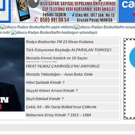
Radyo Bozkurtlar FM 23 Nisan Kutlama
Türk Dünyasının Başbuğu ALPARSLAN TÜRKEŞ’i
Vefatının 29. Sene-i Devriyesinde Rahmet,Saygı ve
Mustafa Kemal Atatürk ve 19 Sayısı
Özlemle Anıyoruz.
FIRAT YILMAZ ÇAKIROĞLU’NU ANIYORUZ
Mustafa Yıldızdoğan – Azan Bulur Dinle
Hilmi Şahballı Kimdir ?
Seyyid Ahmet Arvasi Kimdir ?
Şeyh Edebali Kimdir ?
Çekiç Ali – Bir Garip Bülbül Issız Çöllerde
Muharrem Ertaş Kimdir ? 1913 – 1984