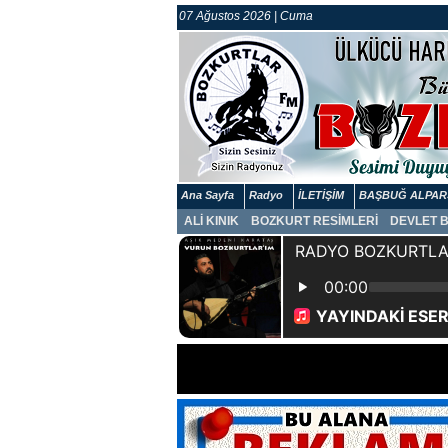
07 Ağustos 2026 | Cuma
Ana Sayfa
Radyo
İLETİŞİM
BAŞBUĞ ALPAR
ALİ KINIK
BOZKURT RESİMLERİ
DEVLET 