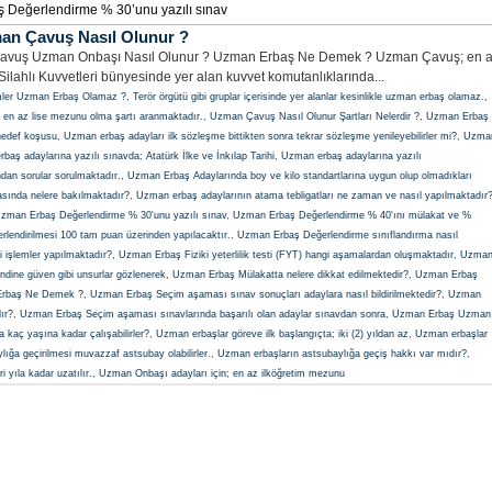
aş Değerlendirme % 30’unu yazılı sınav
n Çavuş Nasıl Olunur ?
vuş Uzman Onbaşı Nasıl Olunur ? Uzman Erbaş Ne Demek ? Uzman Çavuş; en 
Silahlı Kuvvetleri bünyesinde yer alan kuvvet komutanlıklarında...
ler Uzman Erbaş Olamaz ?
,
Terör örgütü gibi gruplar içerisinde yer alanlar kesinlikle uzman erbaş olamaz.
,
 en az lise mezunu olma şartı aranmaktadır.
,
Uzman Çavuş Nasıl Olunur Şartları Nelerdir ?
,
Uzman Erbaş
hedef koşusu
,
Uzman erbaş adayları ilk sözleşme bittikten sonra tekrar sözleşme yenileyebilirler mi?
,
Uzma
aş adaylarına yazılı sınavda; Atatürk İlke ve İnkılap Tarihi
,
Uzman erbaş adaylarına yazılı
an sorular sorulmaktadır.
,
Uzman Erbaş Adaylarında boy ve kilo standartlarına uygun olup olmadıkları
sında nelere bakılmaktadır?
,
Uzman erbaş adaylarının atama tebligatları ne zaman ve nasıl yapılmaktadır
zman Erbaş Değerlendirme % 30'unu yazılı sınav
,
Uzman Erbaş Değerlendirme % 40'ını mülakat ve %
lendirilmesi 100 tam puan üzerinden yapılacaktır.
,
Uzman Erbaş Değerlendirme sınıflandırma nasıl
işlemler yapılmaktadır?
,
Uzman Erbaş Fiziki yeterlilik testi (FYT) hangi aşamalardan oluşmaktadır
,
Uzma
dine güven gibi unsurlar gözlenerek
,
Uzman Erbaş Mülakatta nelere dikkat edilmektedir?
,
Uzman Erbaş
rbaş Ne Demek ?
,
Uzman Erbaş Seçim aşaması sınav sonuçları adaylara nasıl bildirilmektedir?
,
Uzman
ır?
,
Uzman Erbaş Seçim aşaması sınavlarında başarılı olan adaylar sınavdan sonra
,
Uzman Erbaş Uzman
 kaç yaşına kadar çalışabilirler?
,
Uzman erbaşlar göreve ilk başlangıçta; iki (2) yıldan az
,
Uzman erbaşlar
ığa geçirilmesi muvazzaf astsubay olabilirler.
,
Uzman erbaşların astsubaylığa geçiş hakkı var mıdır?
,
 yıla kadar uzatılır.
,
Uzman Onbaşı adayları için; en az ilköğretim mezunu