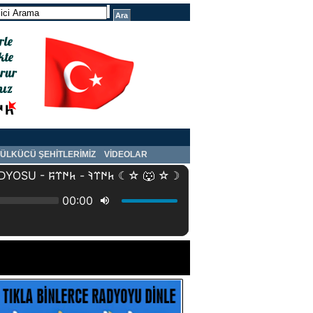
ÜLKÜCÜ ŞEHİTLERİMİZ
VİDEOLAR