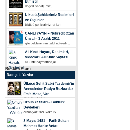
Etmiştir
değerli sanatçımız,...
Ülkücü Şehitlerimiz Resimleri
ve O günler
ülkücü şehi̇tleri̇mi̇z ruhları...
CANLI YAYIN – Nükredit Ozan
Ünsal – 3 Aralık 2011
i̇şte beklenen an geldi̇ nükredi̇t...
Ali Kınık Hayatı, Resimleri,
Videoları, Ali Kınık Sayfası
ali kınık sayfasında,ali...
Reklam Alanı
Rastgele Yazılar
Ülkücü Şehit Sabri Taşdemir’in
Annesinden Radyo Bozkurtlar
Fm’e Mesaj Var
ülkücü şehi̇di̇mi̇z...
Orhun Yazıtları – Göktürk
Devletleri
orhun yazitlari köktürk...
3 Mayıs 1481 – Fatih Sultan
Mehmet Han’ın Vefatı