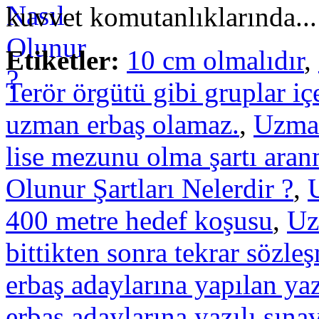
kuvvet komutanlıklarında..
Etiketler:
10 cm olmalıdır
,
Terör örgütü gibi gruplar içe
uzman erbaş olamaz.
,
Uzman
lise mezunu olma şartı aran
Olunur Şartları Nelerdir ?
,
400 metre hedef koşusu
,
Uz
bittikten sonra tekrar sözle
erbaş adaylarına yapılan yaz
erbaş adaylarına yazılı sına