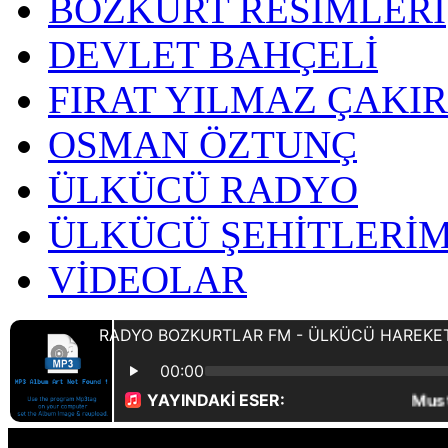
BOZKURT RESİMLERİ
DEVLET BAHÇELİ
FIRAT YILMAZ ÇAKI
OSMAN ÖZTUNÇ
ÜLKÜCÜ RADYO
ÜLKÜCÜ ŞEHİTLERİM
VİDEOLAR