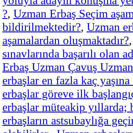
yoluyla adayın konuşma ye
?
,
Uzman Erbaş Seçim aşamas
bildirilmektedir?
,
Uzman erb
aşamalardan oluşmaktadır?
sınavlarında başarılı olan a
Erbaş Uzman Çavuş Uzman 
erbaşlar en fazla kaç yaşına 
erbaşlar göreve ilk başlangıç
erbaşlar müteakip yıllarda; 
erbaşların astsubaylığa geç