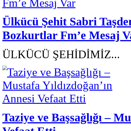
Ülkücü Şehit Sabri Taşd
Bozkurtlar Fm’e Mesaj V
ÜLKÜCÜ ŞEHİDİMİZ...
Taziye ve Başsağlığı – Mu