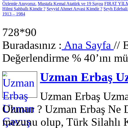
Özlemle Anıyoruz.
Mustafa Kemal Atatürk ve 19 Sayısı
FIRAT YI
Hilmi Şahballı Kimdir ?
Seyyid Ahmet Arvasi Kimdir ?
Şeyh Edebali
1913 – 1984
728*90
Buradasınız :
Ana Sayfa
// 
Değerlendirme % 40’ını mü
Uzman Erbaş Uz
Uzman Erbaş Uzma
Olunur ? Uzman Erbaş Ne D
mezunu olup, Türk Silahlı 