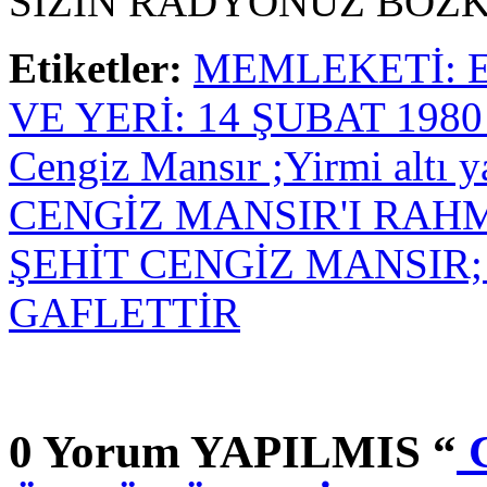
SİZİN RADYONUZ BOZK
Etiketler:
MEMLEKETİ: 
VE YERİ: 14 ŞUBAT 198
Cengiz Mansır ;Yirmi altı y
CENGİZ MANSIR'I RAH
ŞEHİT CENGİZ MANSIR;
GAFLETTİR
0 Yorum YAPILMIS “
C