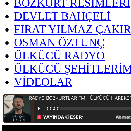
BOZKURT RESİMLERİ
DEVLET BAHÇELİ
FIRAT YILMAZ ÇAKI
OSMAN ÖZTUNÇ
ÜLKÜCÜ RADYO
ÜLKÜCÜ ŞEHİTLERİM
VİDEOLAR