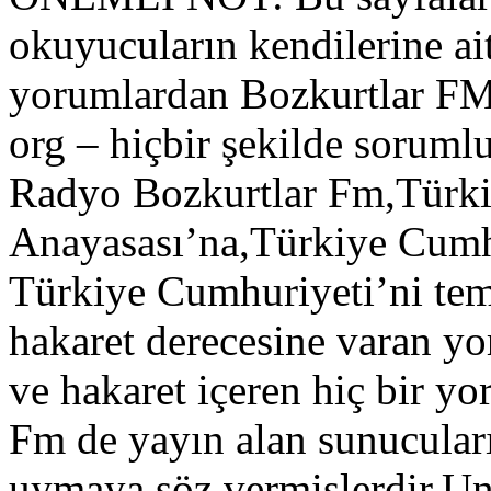
okuyucuların kendilerine ait
yorumlardan Bozkurtlar FM
org – hiçbir şekilde soruml
Radyo Bozkurtlar Fm,Türk
Anayasası’na,Türkiye Cumh
Türkiye Cumhuriyeti’ni tems
hakaret derecesine varan yo
ve hakaret içeren hiç bir 
Fm de yayın alan sunucuları
uymaya söz vermişlerdir.U