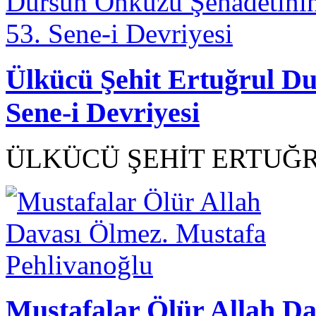
Ülkücü Şehit Ertuğrul D
Sene-i Devriyesi
ÜLKÜCÜ ŞEHİT ERTUĞR
Mustafalar Ölür Allah D