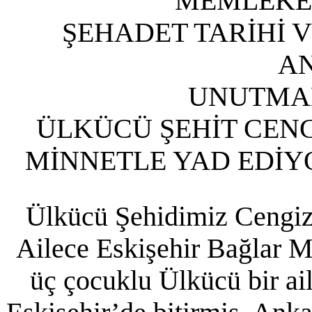
MEMLEKETİ
ŞEHADET TARİHİ VE
A
UNUTMAK
ÜLKÜCÜ ŞEHİT CENG
MİNNETLE YAD EDİY
Ülkücü Şehidimiz Cengiz 
Ailece Eskişehir Bağlar M
üç çocuklu Ülkücü bir ai