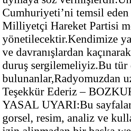
Cumhuriyeti’ni temsil eden
Milliyetçi Hareket Partisi m
yönetilecektir.Kendimize y
ve davranışlardan kaçınarak
duruş sergilemeliyiz.Bu tür
bulunanlar,Radyomuzdan uza
Teşekkür Ederiz – BOZK
YASAL UYARI:Bu sayfalarda
gorsel, resim, analiz ve kul
izin alinmadan bir baska web