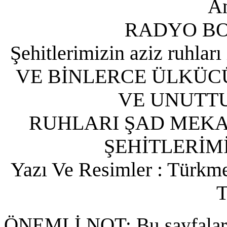
An
RADYO B
Şehitlerimizin aziz ruhları
VE BİNLERCE ÜLKÜC
VE UNUTT
RUHLARI ŞAD MEK
ŞEHİTLERİMİ
Yazı Ve Resimler : Türkme
T
ÖNEMLİ NOT: Bu sayfalard