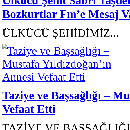
Ülkücü Şehit Sabri Taşd
Bozkurtlar Fm’e Mesaj V
ÜLKÜCÜ ŞEHİDİMİZ...
Taziye ve Başsağlığı – Mu
Vefaat Etti
TAZİYE VE BAŞSAĞLIĞI.