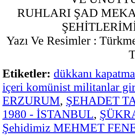
RUHLARI ŞAD MEK
ŞEHİTLERİMİ
Yazı Ve Resimler : Türkme
T
Etiketler:
dükkanı kapatmak
içeri komünist militanlar gir
ERZURUM
,
ŞEHADET TA
1980 - İSTANBUL
,
ŞÜKR
Şehidimiz MEHMET FENER;