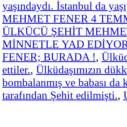
yaşındaydı. İstanbul da yaş
MEHMET FENER 4 TEM
ÜLKÜCÜ ŞEHİT MEHMET
MİNNETLE YAD EDİYO
FENER; BURADA !
,
Ülküd
ettiler.
,
Ülküdaşımızın dükk
bombalanmış ve babası da k
tarafından Şehit edilmişti.
,