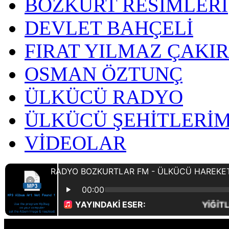
BOZKURT RESİMLERİ
DEVLET BAHÇELİ
FIRAT YILMAZ ÇAKI
OSMAN ÖZTUNÇ
ÜLKÜCÜ RADYO
ÜLKÜCÜ ŞEHİTLERİM
VİDEOLAR