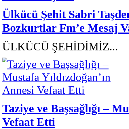
Ülkücü Şehit Sabri Taşd
Bozkurtlar Fm’e Mesaj V
ÜLKÜCÜ ŞEHİDİMİZ...
Taziye ve Başsağlığı – Mu
Vefaat Etti