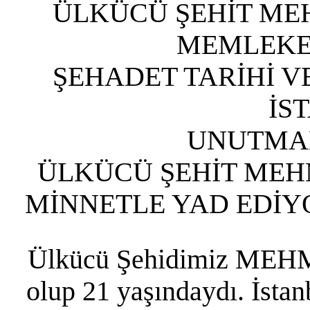
ÜLKÜCÜ ŞEHİT MEH
MEMLEKET
ŞEHADET TARİHİ VE
İS
UNUTMAK
ÜLKÜCÜ ŞEHİT MEH
MİNNETLE YAD EDİY
Ülkücü Şehidimiz MEH
olup 21 yaşındaydı. İstan