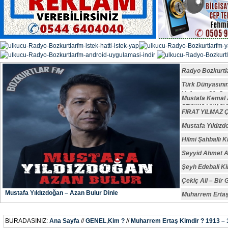
Radyo Bozkurtl
Türk Dünyasın
Vefatının 29. S
Mustafa Kemal A
Özlemle Anıyoru
FIRAT YILMAZ
Mustafa Yıldızd
Hilmi Şahballı K
Seyyid Ahmet A
Şeyh Edebali Ki
Çekiç Ali – Bir 
Mustafa Yıldızdoğan – Azan Bulur Dinle
Muharrem Ertaş
BURADASINIZ:
Ana Sayfa
//
GENEL
,
Kim ?
//
Muharrem Ertaş Kimdir ? 1913 –