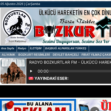
05 Ağustos 2026 | ÇarŞamba
Ana Sayfa
Radyo
İLETİŞİM
BAŞBUĞ ALPARSLAN TÜRKEŞ
ALİ KINIK
BOZKURT RESİMLERİ
DEVLET BAHÇELİ
FIRAT YILMAZ ÇAK