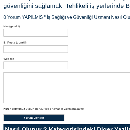
güvenliğini sağlamak
,
Tehlikeli iş yerlerinde 
0 Yorum YAPILMIS “
İş Sağlığı ve Güvenliği Uzmanı Nasıl Ol
isim (gerekli)
E- Posta (gerekli)
Website
Not:
Yorumunuz uygun gorulur ise onaylanip yayinlanacaktir.
Nasıl Olunur ?
Kategorisindeki Diger Yazil